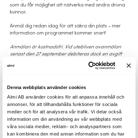
som du får möjlighet att nätverka med andra drivna
kvinnor.
Anmäl dig redan idag för att säkra din plats – mer
information om programmet kommer snart!
Anmälan är kostnadsfri. Vid utebliven avanmälan
senast den 27 september debiteras dock en avgift
på 250 kr exkl. moms. Detta eftersom vi värnar om
ett hållbart samhälle och vill undvika matsvinn.
Vid frågor kontakta våra Almirådgivare;
Denna webbplats använder cookies
Johanna Lindgren,
johanna.lindgren@almi.se
Almi AB använder cookies för att anpassa innehåll och
annonser, för att tillhandahålla funktioner för sociala
Idris Danishmand,
idris.danishmand@almi.se
medier och för att analysera vår trafik. Vi delar också
information om din användning av vår webbplats med
Välkommen!
våra sociala medier, reklam- och analyspartners som
kan kombinera den med annan information som du har