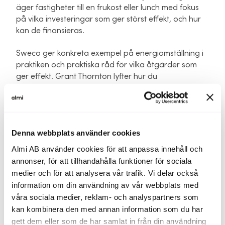
äger fastigheter till en frukost eller lunch med fokus
på vilka investeringar som ger störst effekt, och hur
kan de finansieras.
Sweco ger konkreta exempel på energiomställning i
praktiken och praktiska råd för vilka åtgärder som
ger effekt. Grant Thornton lyfter hur du
hållbarhetsredovisar, Almi visar på möjligheter till
gröna investeringar och SEB pratar om hur
omställning kan ske på riktigt och hur fastigheter
skapar effekt.
Denna webbplats använder cookies
Under seminariet får du bland annat ta del av:
Almi AB använder cookies för att anpassa innehåll och
annonser, för att tillhandahålla funktioner för sociala
Hur du kan fånga hållbarhetsdata i din bokföring
medier och för att analysera vår trafik. Vi delar också
Konkreta åtgärder för energieffektivisering och vilka
information om din användning av vår webbplats med
effekter de kan ge
våra sociala medier, reklam- och analyspartners som
kan kombinera den med annan information som du har
Erfarenheter och lärdomar från genomförda projekt
gett dem eller som de har samlat in från din användning