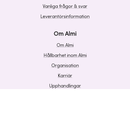
Vanliga frågor & svar
Leverantörsinformation
Om Almi
Om Almi
Hållbarhet inom Almi
Organisation
Karriär
Upphandlingar
Media och press
Om Cookies
Personuppgifter
Sekretess
Visselblåsning