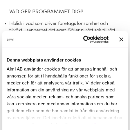
VAD GER PROGRAMMET DIG?
Inblick i vad som driver företags lönsamhet och
tillväxt, i synnerhet ditt eget. Säljer ni rätt sak till rätt
kund?
Ökad kunskap om företagsekonomiska begrepp.
Erfarenhetsutbyte med andra företagare.
Denna webbplats använder cookies
Nya infallsvinklar och inspiration.
Almi AB använder cookies för att anpassa innehåll och
annonser, för att tillhandahålla funktioner för sociala
VEM RIKTAR SIG
medier och för att analysera vår trafik. Vi delar också
UTVECKLINGSPROGRAMMET TILL?
information om din användning av vår webbplats med
För företag, gärna med minst ett bokslutsår, som ägs
våra sociala medier, reklam- och analyspartners som
och drivs på heltid. För dig som vill bli vassare på
kan kombinera den med annan information som du har
ekonomi - inga förkunskaper krävs.
gett dem eller som de har samlat in från din användning
av deras tjänster. Det innebär också att vi behandlar dina
KORT OM UPPLÄGGET
personuppgifter som du kan läsa mer om
här
.
Koll och kontroll genomförs under två