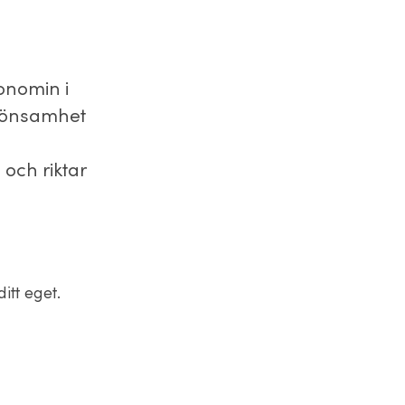
konomin i
s lönsamhet
och riktar
itt eget.