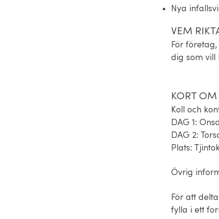
Nya infallsv
VEM RIKT
För företag,
dig som vil
KORT OM
Koll och ko
DAG 1: Onsd
DAG 2: Tors
Plats: Tjint
Övrig inform
För att delt
fylla i ett