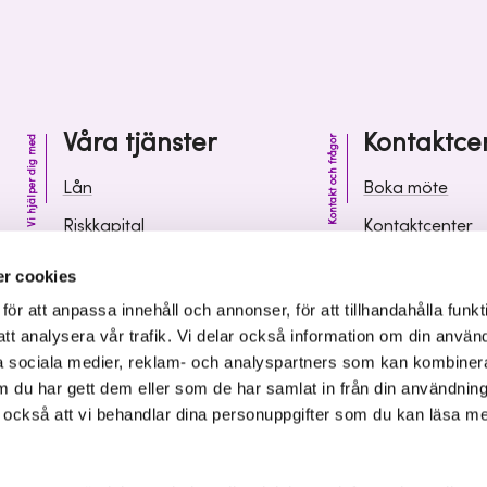
Våra tjänster
Kontaktce
Vi hjälper dig med
Kontakt och frågor
Lån
Boka möte
Riskkapital
Kontaktcenter
Affärsutveckling
Vanliga frågor 
r cookies
Kunskap och inspiration
Leverantörsinf
r att anpassa innehåll och annonser, för att tillhandahålla funkt
att analysera vår trafik. Vi delar också information om din använ
 sociala medier, reklam- och analyspartners som kan kombiner
 du har gett dem eller som de har samlat in från din användnin
r också att vi behandlar dina personuppgifter som du kan läsa m