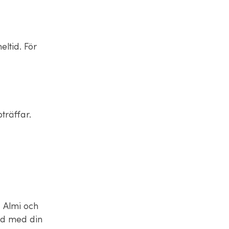
ltid. För
träffar.
d Almi och
and med din