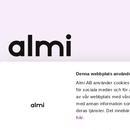
Vi investerar i hållbar tillväxt
Denna webbplats använde
Almi AB använder cookies fö
för sociala medier och för 
av vår webbplats med våra
med annan information som
deras tjänster. Det innebä
här
.