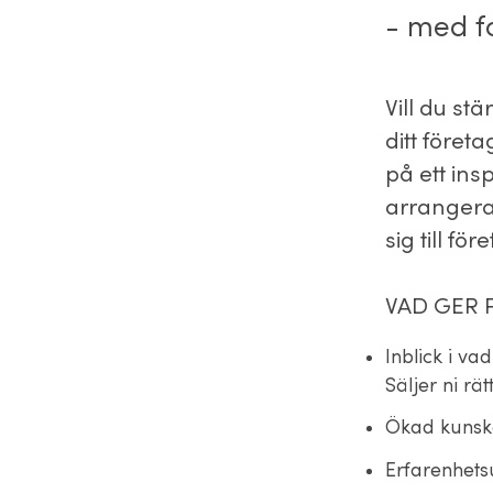
- med f
Vill du st
ditt föret
på ett in
arrangera
sig till fö
VAD GER
Inblick i va
Säljer ni rät
Ökad kunsk
Erfarenhets