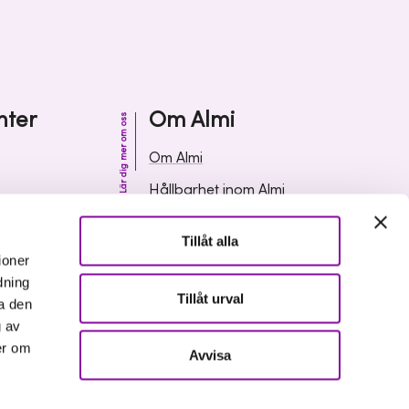
nter
Om Almi
Lär dig mer om oss
Om Almi
Hållbarhet inom Almi
& svar
Organisation
Tillåt alla
ormation
Karriär
ioner
dning
Upphandlingar
Tillåt urval
a den
Media och press
g av
er om
Avvisa