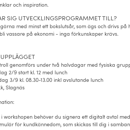
inklar och inspiration.
AR SIG UTVECKLINGSPROGRAMMET TILL?
 gärna med minst ett bokslutsår, som ägs och drivs på he
l bli vassare på ekonomi - inga förkunskaper krävs.
 UPPLÄGGET
ntroll genomförs under två halvdagar med fysiska grupp
ag 2/9 start kl. 12 med lunch
dag 3/9 kl. 08.30-13.00 inkl avslutande lunch
okk, Slagnäs
ation:
a i workshopen behöver du signera ett digitalt avtal me
 formulär för kundkännedom, som skickas till dig i samb