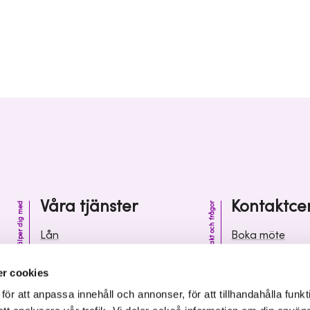
Våra tjänster
Kontaktce
Vi hjälper dig med
Kontakt och frågor
Lån
Boka möte
Riskkapital
Kontaktcenter
r cookies
Affärsutveckling
Vanliga frågor 
r att anpassa innehåll och annonser, för att tillhandahålla funkt
Kunskap och inspiration
Leverantörsinf