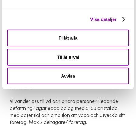
Deltagarna träffas i sina så kallade skuggstyrelser
mellan seminarierna. Eventuellt kommer första eller
sista träffen kombineras med övernattning.
Visa detaljer
Gruppen består av 7-12 deltagare från olika icke
Tillåt alla
konkurrerande företag.
Startdatum och plats meddelas senare.
Tillåt urval
Avvisa
FÖR VEM?
Vi vänder oss till vd och andra personer i ledande
befattning i ägarledda bolag med 5-50 anställda
med potential och ambition att växa och utveckla sitt
företag. Max 2 deltagare/ företag.