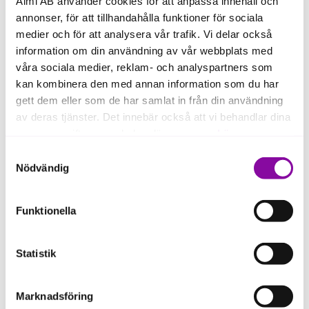
Almi AB använder cookies för att anpassa innehåll och
annonser, för att tillhandahålla funktioner för sociala
4. Förändringsledarskap
medier och för att analysera vår trafik. Vi delar också
Hur får du med medarbetarna på målen? Hur ställer
du om organisationen snabbt och effektivt i en
information om din användning av vår webbplats med
föränderlig omvärld?
våra sociala medier, reklam- och analyspartners som
kan kombinera den med annan information som du har
5. Ledarskap och personlig utveckling
gett dem eller som de har samlat in från din användning
Ledarskapsteori, bland annat situations anpassat
av deras tjänster. Det innebär också att vi behandlar dina
ledarskap, leda grupper mot högre prestationer och
personuppgifter som du kan läsa mer om
här
.
personlig utveckling.
Samtyckesval
Om du klickar på avvisa kommer användning av kakor
Nödvändig
6. Den egna planen
eller delning av information enligt ovan, inte att ske,
Du presenterar din plan för ditt bolag och din egen
förutom för kakor som är nödvändiga för att hemsidan
personliga utveckling inför gruppen.
Funktionella
ska fungera se mer under inställningar.
Statistik
UPPLÄGG
Totalt sex heldagar utspritt under 8-10 månader.
Marknadsföring