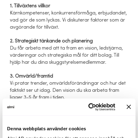
1. Tillväxtens villkor
Kärnkompetenser, konkurrensförmåga, erbjudandet,
vad gör de som lyckas. Vi diskuterar faktorer som är
avgörande för tillväxt.
2. Strategiskt tänkande och planering
Du får arbeta med att ta fram en vision, ledstjärna,
värderingar och strategiska mål för ditt bolag. Till
hjälp har du dina skuggstyrelsemedlemmar.
3. Omvärld/framtid
Vi pratar trender, omvärldsförändringar och hur det
faktiskt ser ut idag. Den vision du ska arbeta fram
ligger 3-5 år fram i tiden.
Målet är att du ska göra dig en bild av hur framtiden
kommer att te sig i din bransch och att du ska
utveckla din affärsmodell med tiden och att tänka i
Denna webbplats använder cookies
nya banor och out of the ordinary.