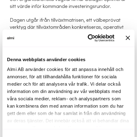
sitt värde inför kommande investeringsrundor.
Dagen utgår ifrån tillväxtmatrisen, ett välbeprövat
verktyg där tillväxtområden konkretiseras, operativt
arbete kopplas till strategiska tillväxtmål, tidsplaner
och ekonomisk uppföljning.
Workshopen riktar sig till CEO, CCO, COO och andra
Denna webbplats använder cookies
ledande befattningar i bolag med en omsättning
över 20 MSEK.
Almi AB använder cookies för att anpassa innehåll och
annonser, för att tillhandahålla funktioner för sociala
Program
medier och för att analysera vår trafik. Vi delar också
information om din användning av vår webbplats med
10-12 Gemensam genomgång - casedragning
våra sociala medier, reklam- och analyspartners som
kan kombinera den med annan information som du har
12-13 Lunch
gett dem eller som de har samlat in från din användning
13-15 Individuellt arbete med stöd av rådgivare
av deras tjänster. Det innebär också att vi behandlar dina
personuppgifter som du kan läsa mer om
här
.
Vid dagens slut kommer deltagarna ha fått med sig