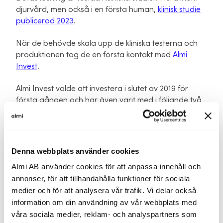
djurvård, men också i en första human,
klinisk studie
publicerad 2023
.
När de behövde skala upp de kliniska testerna och
produktionen tog de en första kontakt med
Almi
Invest
.
Almi Invest valde att investera i slutet av 2019 för
första gången och har även varit med i följande två
investeringsrundor.
– Almi har varit en stor support och en aktiv ägare
hela vägen. De har varit en bra hjälp för att etablera
Denna webbplats använder cookies
en styrelse och nätverk runt bolaget och hjälpte oss
Almi AB använder cookies för att anpassa innehåll och
bland annat att komma i kontakt med Agneta
annonser, för att tillhandahålla funktioner för sociala
Edberg, som är vår styrelseordförande, som har en
medier och för att analysera vår trafik. Vi delar också
jätteviktig erfarenhet inom life science, säger Anand.
information om din användning av vår webbplats med
våra sociala medier, reklam- och analyspartners som