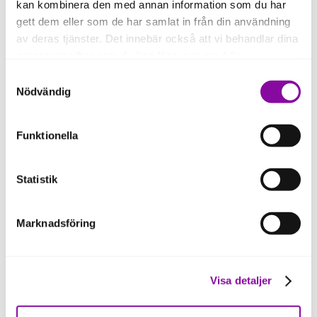
kan kombinera den med annan information som du har
gett dem eller som de har samlat in från din användning
av deras tjänster. Det innebär också att vi behandlar dina
personuppgifter som du kan läsa mer om
här
.
Samtyckesval
Om du klickar på avvisa kommer användning av kakor
Nödvändig
eller delning av information enligt ovan, inte att ske,
förutom för kakor som är nödvändiga för att hemsidan
Funktionella
ska fungera se mer under inställningar.
Statistik
Marknadsföring
Visa detaljer
Almi Invest om Amferias
potential