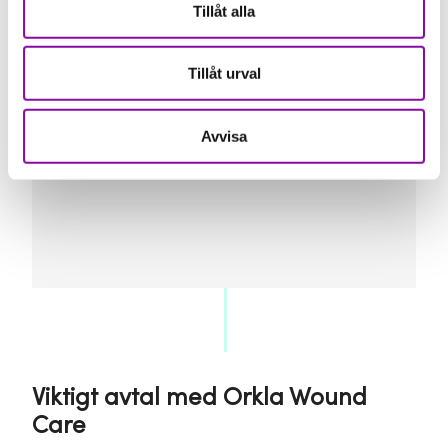
Tillåt alla
“Amferia är ett spännande medtech-bolag
med en teknologi som dödar bakterier utan
att skada kroppen. Även resistenta
bakterier! Den första produkten – ett
Tillåt urval
sårförband för djur – lanseras nu i Europa
tillsammans med Orkla Wound Care.”
Avvisa
Ulrika Ågren, Investment Manager hos
Almi Invest
Viktigt avtal med Orkla Wound
Care