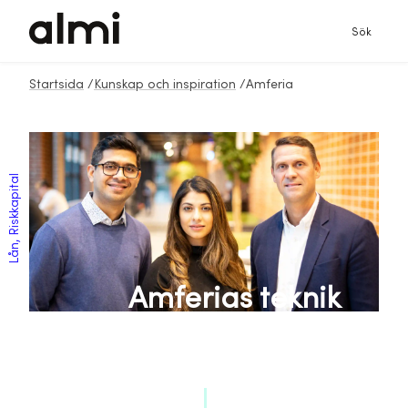
Sök
Startsida
/
Kunskap och inspiration
/
Amferia
Lån, Riskkapital
Amferias teknik
dödar bakterier –
även resistenta