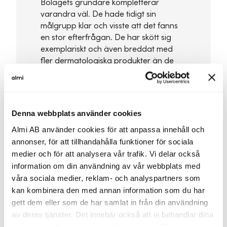
Bolagets grundare kompletterar
varandra väl. De hade tidigt sin
målgrupp klar och visste att det fanns
en stor efterfrågan. De har skött sig
exemplariskt och även breddat med
fler dermatologiska produkter än de
ursprungliga akneplåstren. Med en
bredare produktflora är de mindre
känsliga och har större chanser att
lyckas.”
Denna webbplats använder cookies
Almi AB använder cookies för att anpassa innehåll och
annonser, för att tillhandahålla funktioner för sociala
Stefan Guter, rådgivare hos Almi
medier och för att analysera vår trafik. Vi delar också
information om din användning av vår webbplats med
våra sociala medier, reklam- och analyspartners som
kan kombinera den med annan information som du har
gett dem eller som de har samlat in från din användning
av deras tjänster. Det innebär också att vi behandlar dina
personuppgifter som du kan läsa mer om
här
.