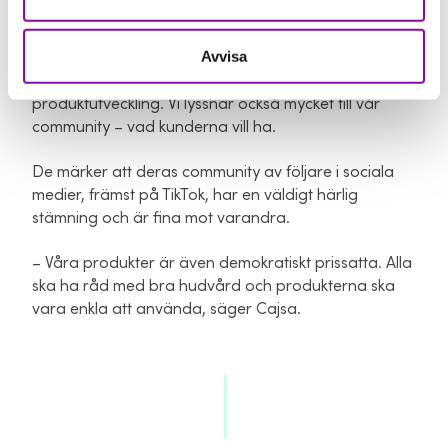
– Vi har haft lyxen att i stort sett alla produkter har
Avvisa
gått väldigt bra. Mycket tack vare att vi har jobbat
länge med produkter och känner oss säkra på
produktutveckling. Vi lyssnar också mycket till vår
community – vad kunderna vill ha.
De märker att deras community av följare i sociala
medier, främst på TikTok, har en väldigt härlig
stämning och är fina mot varandra.
– Våra produkter är även demokratiskt prissatta. Alla
ska ha råd med bra hudvård och produkterna ska
vara enkla att använda, säger Cajsa.