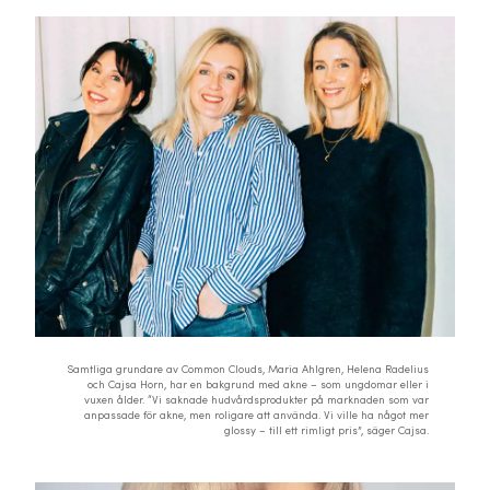
Samtliga grundare av Common Clouds, Maria Ahlgren, Helena Radelius
och Cajsa Horn, har en bakgrund med akne – som ungdomar eller i
vuxen ålder. “Vi saknade hudvårdsprodukter på marknaden som var
anpassade för akne, men roligare att använda. Vi ville ha något mer
glossy – till ett rimligt pris”, säger Cajsa.