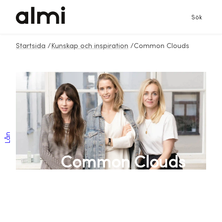
Sök
Startsida
/
Kunskap och inspiration
/
Common Clouds
Lån
Common Clouds
hittade en
bortglömd nisch
inom hudvård