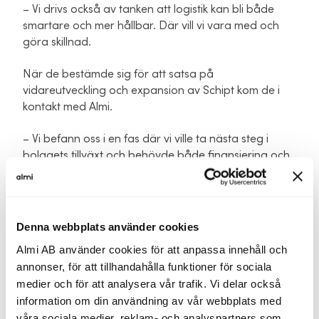
– Vi drivs också av tanken att logistik kan bli både
smartare och mer hållbar. Där vill vi vara med och
göra skillnad.
När de bestämde sig för att satsa på
vidareutveckling och expansion av Schipt kom de i
kontakt med Almi.
– Vi befann oss i en fas där vi ville ta nästa steg i
bolagets tillväxt och behövde både finansiering och
rådgivning för att kunna accelerera utvecklingen,
säger Ann och fortsätter:
– Almi har hjälpt oss både genom finansiering och
Denna webbplats använder cookies
genom värdefull rådgivning kring tillväxt,
Almi AB använder cookies för att anpassa innehåll och
affärsutveckling och strategiska frågor. För ett
annonser, för att tillhandahålla funktioner för sociala
mindre tillväxtbolag betyder det mycket att få stöd
medier och för att analysera vår trafik. Vi delar också
från en partner som förstår entreprenörsresan och
information om din användning av vår webbplats med
de utmaningar man står inför när man bygger något
våra sociala medier, reklam- och analyspartners som
långsiktigt.