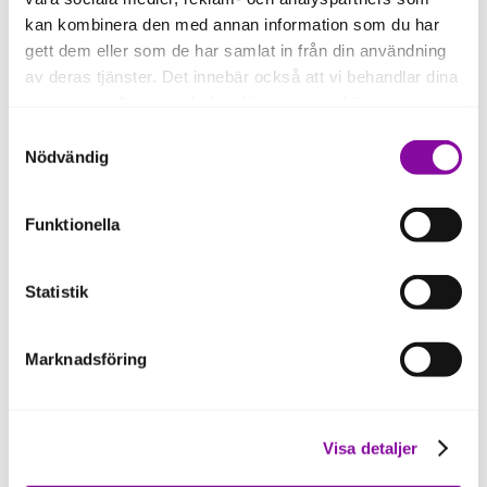
kan kombinera den med annan information som du har
gett dem eller som de har samlat in från din användning
av deras tjänster. Det innebär också att vi behandlar dina
personuppgifter som du kan läsa mer om
här
.
Samtyckesval
Om du klickar på avvisa kommer användning av kakor
Nödvändig
eller delning av information enligt ovan, inte att ske,
förutom för kakor som är nödvändiga för att hemsidan
Funktionella
ska fungera se mer under inställningar.
Statistik
Marknadsföring
Visa detaljer
Jessica Ödeen, rådgivare hos Almi