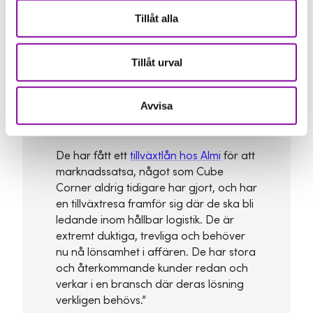
Tillåt alla
Almis rådgivare om samarbetet
med Cube Corner:
Tillåt urval
“Det här är en kund som ligger mig
Avvisa
varmt om hjärtat. Både Almi och jag har
alltid trott mycket på det här företaget.
De har fått ett
tillväxtlån hos Almi
för att
marknadssatsa, något som Cube
Corner aldrig tidigare har gjort, och har
en tillväxtresa framför sig där de ska bli
ledande inom hållbar logistik. De är
extremt duktiga, trevliga och behöver
nu nå lönsamhet i affären. De har stora
och återkommande kunder redan och
verkar i en bransch där deras lösning
verkligen behövs.”