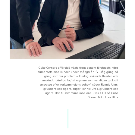
Cube Corners affärsidé växte fram genom företagets nära
samarbete med kunder under många år: “Vi såg gång på
gång samma problem – företag saknade flexibla och
användarvänliga logistiksystem som verkligen gick att
anpassa efter verksamhetens behov”, säger Ronnie Utas,
grundare och ägare. säger Ronnie Utas, grundare och
ägare. Här tillsammans med Ann Utas, CFO på Cube
Corner. Foto: Lisa Utas