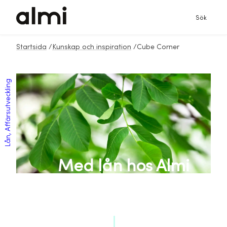
Sök
Startsida
/
Kunskap och inspiration
/
Cube Corner
Lån, Affärsutveckling
Med lån hos Almi
utvecklade de ny
logistikplattform