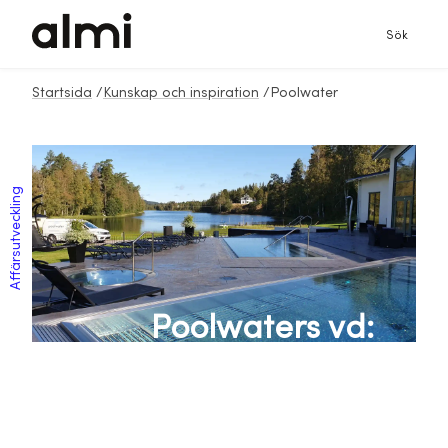
Sök
Startsida
/
Kunskap och inspiration
/
Poolwater
Affärsutveckling
Poolwaters vd:
“Styrelsen är helt
avgörande i
företaget”