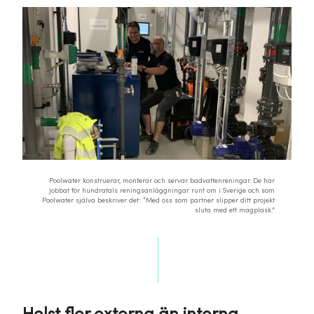
Poolwater konstruerar, monterar och servar badvattenreningar. De har
jobbat för hundratals reningsanläggningar runt om i Sverige och som
Poolwater själva beskriver det: “Med oss som partner slipper ditt projekt
sluta med ett magplask.”