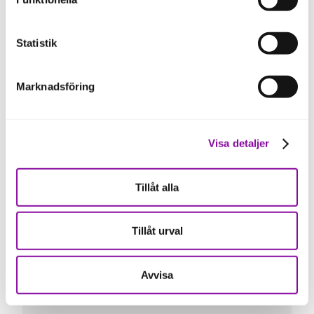
ska fungera se mer under inställningar.
med någon annan agenda.
Statistik
I vår roll som långivare kan vi bara
Marknadsföring
konstatera att bolag som lyckats väl i
sitt styrelsearbete skapar en trygghet i
sin tillväxtresa och en tydlighet
gentemot externa finansiärer. Det är
Visa detaljer
alltid enklare att fatta positiva
finansieringsbeslut när vi vet att våra
kundföretag har en aktiv styrelse och
Tillåt alla
genomtänkta framtidsplaner."
Tillåt urval
Thomas Ohlsson, kreditchef Almi
Avvisa
Värmland