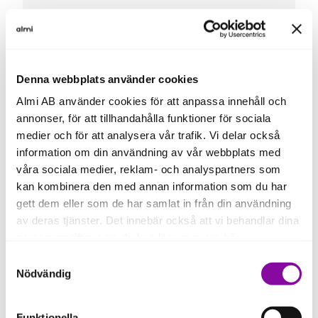
Här har Almi hjälpt till med en
Styrelsematchning initialt för att ägarna
Denna webbplats använder cookies
skulle tänka till på både roller och
kompetensbehov.
Almi AB använder cookies för att anpassa innehåll och
annonser, för att tillhandahålla funktioner för sociala
medier och för att analysera vår trafik. Vi delar också
information om din användning av vår webbplats med
För att lyckas att inkludera nya
våra sociala medier, reklam- och analyspartners som
ledamöter och byta ut tidigare, utan
kan kombinera den med annan information som du har
någon större dramatik är det viktigt att
gett dem eller som de har samlat in från din användning
skapa tydliga roller och ge ledamoten
av deras tjänster. Det innebär också att vi behandlar dina
rätt förväntansbild och kravbild. Detta
personuppgifter som du kan läsa mer om
här
.
sker genom att förbereda mötena väl
Samtyckesval
och med material för genomläsning i
Om du klickar på avvisa kommer användning av kakor
Nödvändig
god tid. Här tycker jag att Poolwater
eller delning av information enligt ovan, inte att ske,
lyckats väldigt väl. Alla ledamöter deltar
förutom för kakor som är nödvändiga för att hemsidan
också utifrån bolagets bästa och inte
Funktionella