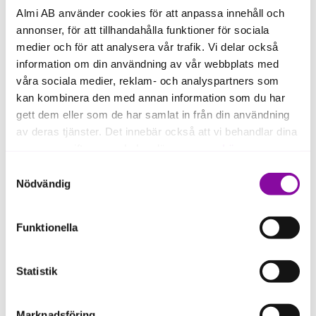
Almi AB använder cookies för att anpassa innehåll och
annonser, för att tillhandahålla funktioner för sociala
medier och för att analysera vår trafik. Vi delar också
information om din användning av vår webbplats med
våra sociala medier, reklam- och analyspartners som
kan kombinera den med annan information som du har
gett dem eller som de har samlat in från din användning
av deras tjänster. Det innebär också att vi behandlar dina
personuppgifter som du kan läsa mer om
här
.
Samtyckesval
Om du klickar på avvisa kommer användning av kakor
Nödvändig
eller delning av information enligt ovan, inte att ske,
förutom för kakor som är nödvändiga för att hemsidan
Funktionella
ska fungera se mer under inställningar.
Vanliga misstag att undvika
Statistik
Marknadsföring