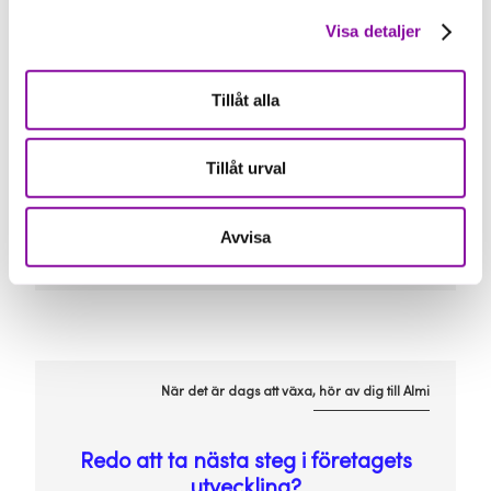
Visa detaljer
Hållbar tillväxt handlar inte bara om att
växa snabbt, utan om att växa med
rätt förutsättningar. Almi kan hjälpa dig
Tillåt alla
med både
affärsutveckling
och
finansiering
utifrån företagets mål och
nästa steg.
Tillåt urval
Avvisa
När det är dags att växa, hör av dig till Almi
Redo att ta nästa steg i företagets
utveckling?