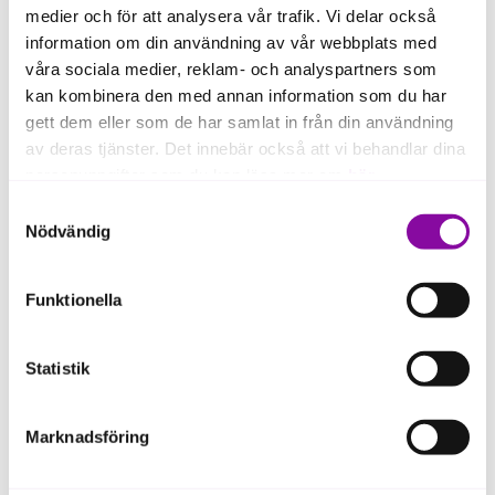
medier och för att analysera vår trafik. Vi delar också
information om din användning av vår webbplats med
våra sociala medier, reklam- och analyspartners som
kan kombinera den med annan information som du har
gett dem eller som de har samlat in från din användning
av deras tjänster. Det innebär också att vi behandlar dina
personuppgifter som du kan läsa mer om
här
.
Samtyckesval
Om du klickar på avvisa kommer användning av kakor
Bygg hållbar tillväxt över tid
Nödvändig
eller delning av information enligt ovan, inte att ske,
förutom för kakor som är nödvändiga för att hemsidan
Funktionella
ska fungera se mer under inställningar.
Tänk större än nuläget – bygg för
framtiden
Statistik
Våga testa och lär dig av det som inte
fungerar
Marknadsföring
Se till att du har rätt stöd och
kompetens runt dig