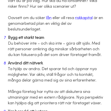
vart du är på väg. Hur ska du nå lönsamhet? Vilka
risker finns? Hur ser olika scenarier ut?
Oavsett om du söker
lån
eller vill resa
riskkapital
är en
genomarbetad plan en viktig del av
beslutsunderlaget.
Bygg ett starkt team
Du behöver inte – och ska inte – göra allt själv. Med
rätt personer omkring dig minskar sårbarheten och
du kan fokusera på det som driver företaget framåt.
Använd ditt nätverk
Ta hjälp av andra. Det sparar tid och öppnar nya
möjligheter. Var aktiv, ställ frågor och ta kontakt,
många delar gärna med sig av sina erfarenheter.
Många företag har nytta av att diskutera sina
utmaningar med en extern rådgivare. Nya perspektiv
kan hjälpa dig att prioritera rätt när företaget växer.