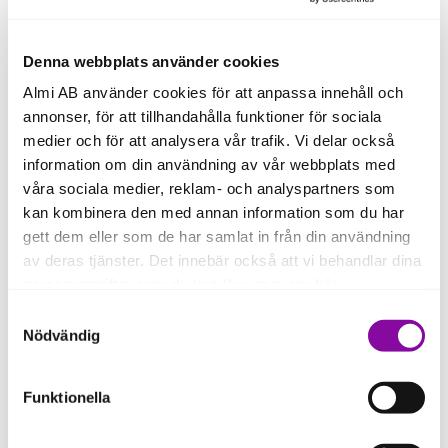
Denna webbplats använder cookies
Vanliga hinder – och hur du
kommer vidare
Almi AB använder cookies för att anpassa innehåll och
annonser, för att tillhandahålla funktioner för sociala
medier och för att analysera vår trafik. Vi delar också
information om din användning av vår webbplats med
Vanliga misstag är att vänta på den
våra sociala medier, reklam- och analyspartners som
perfekta lösningen eller att fokusera på
kan kombinera den med annan information som du har
enstaka åtgärder utan en tydlig plan.
gett dem eller som de har samlat in från din användning
av deras tjänster. Det innebär också att vi behandlar dina
Börja istället med att förstå:
personuppgifter som du kan läsa mer om
här
.
energianvändningen
Samtyckesval
Om du klickar på avvisa kommer användning av kakor
Nödvändig
prioritera de insatser som ger störst
eller delning av information enligt ovan, inte att ske,
effekt
förutom för kakor som är nödvändiga för att hemsidan
följ upp resultaten över tid.
Funktionella
ska fungera se mer under inställningar.
Då blir energieffektivisering en naturlig