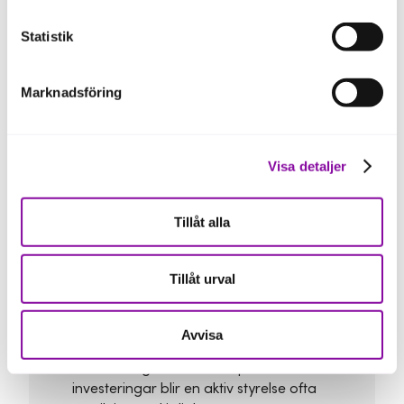
Fokusera på att skapa värde
Statistik
Styrelsens viktigaste uppgift är att bidra
Marknadsföring
till företagets utveckling.
Det kan handla om att:
Visa detaljer
stötta i strategiska vägval
bidra med erfarenhet i viktiga beslut
Tillåt alla
hjälpa till att identifiera risker och
möjligheter
Tillåt urval
En bra styrelse lyfter blicken och hjälper
dig att se helheten.
Avvisa
När företaget växer eller planerar
investeringar blir en aktiv styrelse ofta