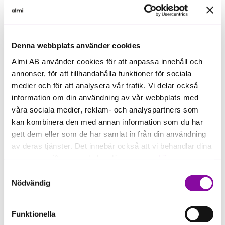
Denna webbplats använder cookies
Almi AB använder cookies för att anpassa innehåll och
annonser, för att tillhandahålla funktioner för sociala
medier och för att analysera vår trafik. Vi delar också
information om din användning av vår webbplats med
våra sociala medier, reklam- och analyspartners som
kan kombinera den med annan information som du har
gett dem eller som de har samlat in från din användning
av deras tjänster. Det innebär också att vi behandlar dina
personuppgifter som du kan läsa mer om
här
.
Samtyckesval
Om du klickar på avvisa kommer användning av kakor
Nödvändig
eller delning av information enligt ovan, inte att ske,
förutom för kakor som är nödvändiga för att hemsidan
Funktionella
ska fungera se mer under inställningar.