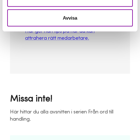
är en fena på affärsmannaskap.
Avvisa
Här ger han tips på hur du kan
attrahera rätt medarbetare.
Missa inte!
Här hittar du alla avsnitten i serien Från ord till
handling.