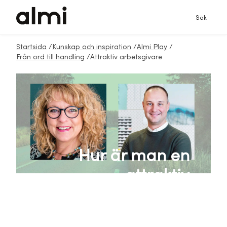
Sök
Startsida
/
Kunskap och inspiration
/
Almi Play
/
Från ord till handling
/
Attraktiv arbetsgivare
Hur är man en
attraktiv
arbetsgivare?