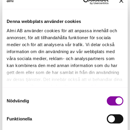
Diskutera därför inte bara kapital och ägarandelar,
utan även frågor som:
Denna webbplats använder cookies
hur styrelsearbetet ska fungera
Almi AB använder cookies för att anpassa innehåll och
annonser, för att tillhandahålla funktioner för sociala
hur viktiga beslut fattas
medier och för att analysera vår trafik. Vi delar också
vilka förväntningar ni har på varandra
information om din användning av vår webbplats med
våra sociala medier, reklam- och analyspartners som
hur ni följer upp företagets utveckling.
kan kombinera den med annan information som du har
gett dem eller som de har samlat in från din användning
Ju tydligare samsyn ni har från början, desto bättre
av deras tjänster. Det innebär också att vi behandlar dina
förutsättningar finns för ett långsiktigt samarbete.
personuppgifter som du kan läsa mer om
här
.
Samtyckesval
Om du klickar på avvisa kommer användning av kakor
Nödvändig
eller delning av information enligt ovan, inte att ske,
förutom för kakor som är nödvändiga för att hemsidan
Funktionella
ska fungera se mer under inställningar.