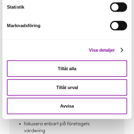
Statistik
Marknadsföring
Visa detaljer
Tillåt alla
Vanliga misstag att undvika
Tillåt urval
Avvisa
Vanliga fallgropar är att:
fokusera enbart på företagets
värdering