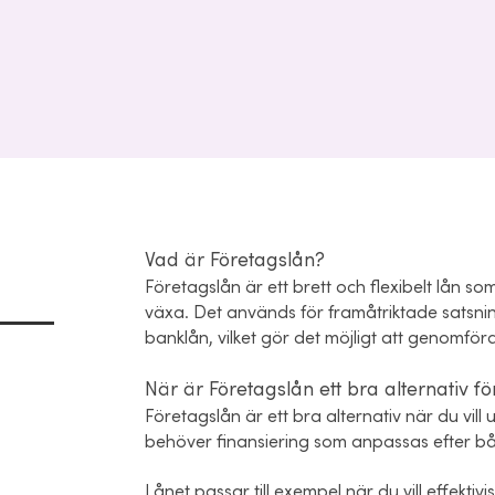
Vad är Företagslån?
Företagslån är ett brett och flexibelt lån s
växa. Det används för framåtriktade satsnin
banklån, vilket gör det möjligt att genomför
När är Företagslån ett bra alternativ f
Företagslån är ett bra alternativ när du vill
behöver finansiering som anpassas efter båd
Lånet passar till exempel när du vill effektiv