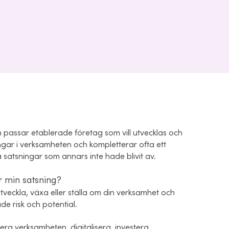
om passar etablerade företag som vill utvecklas och
gar i verksamheten och kompletterar ofta ett
a satsningar som annars inte hade blivit av.
ör min satsning?
 utveckla, växa eller ställa om din verksamhet och
e risk och potential.
isera verksamheten, digitalisera, investera,