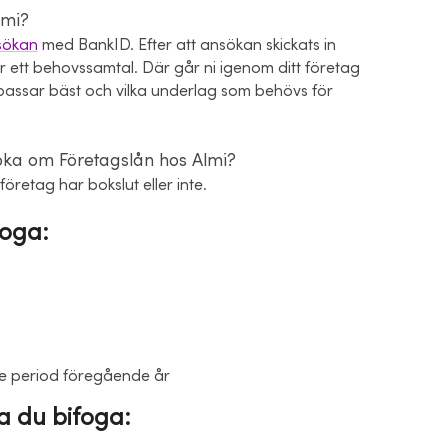
lmi?
sökan
med BankID. Efter att ansökan skickats in
 ett behovssamtal. Där går ni igenom ditt företag
m passar bäst och vilka underlag som behövs för
söka om Företagslån hos Almi?
öretag har bokslut eller inte.
foga:
de period föregående år
a du bifoga: