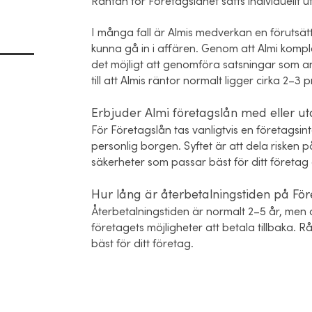
Räntan för Företagslånet sätts individuellt uti
I många fall är Almis medverkan en förutsätt
kunna gå in i affären. Genom att Almi komple
det möjligt att genomföra satsningar som an
till att Almis räntor normalt ligger cirka 2–
Erbjuder Almi företagslån med eller u
För Företagslån tas vanligtvis en företags
personlig borgen. Syftet är att dela risken p
säkerheter som passar bäst för ditt företag 
Hur lång är återbetalningstiden på För
Återbetalningstiden är normalt 2–5 år, men
företagets möjligheter att betala tillbaka. 
bäst för ditt företag.