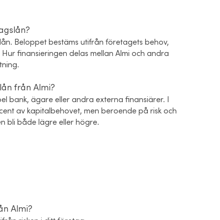
tagslån?
slån. Beloppet bestäms utifrån företagets behov,
 Hur finansieringen delas mellan Almi och andra
tning.
lån från Almi?
pel bank, ägare eller andra externa finansiärer. I
procent av kapitalbehovet, men beroende på risk och
bli både lägre eller högre.
ån Almi?