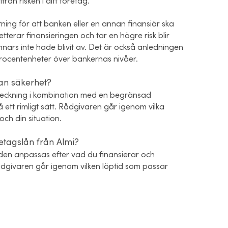
från risken i ditt företag.
ning för att banken eller en annan finansiär ska
tterar finansieringen och tar en högre risk blir
nars inte hade blivit av. Det är också anledningen
3 procentenheter över bankernas nivåer.
tan säkerhet?
inteckning i kombination med en begränsad
å ett rimligt sätt. Rådgivaren går igenom vilka
och din situation.
etagslån från Almi?
 den anpassas efter vad du finansierar och
Rådgivaren går igenom vilken löptid som passar