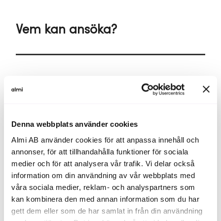
Vem kan ansöka?
Vem kan ansöka om Grönt lån hos Almi?
Du kan ansöka om Grönt lån om du driver ett företag
som är registrerat i Sverige och har upp till 250 anställda,
och om satsningen uppfyller minst ett av de
Denna webbplats använder cookies
hållbarhetskriterier som är kopplade till
EU:s taxonomi
för
miljömässigt hållbara investeringar.
Almi AB använder cookies för att anpassa innehåll och
annonser, för att tillhandahålla funktioner för sociala
Rådgivaren hjälper dig att bedöma om din satsning
medier och för att analysera vår trafik. Vi delar också
uppfyller kraven.
information om din användning av vår webbplats med
Läs mer om vem som kan ansöka om lån hos Almi
våra sociala medier, reklam- och analyspartners som
kan kombinera den med annan information som du har
gett dem eller som de har samlat in från din användning