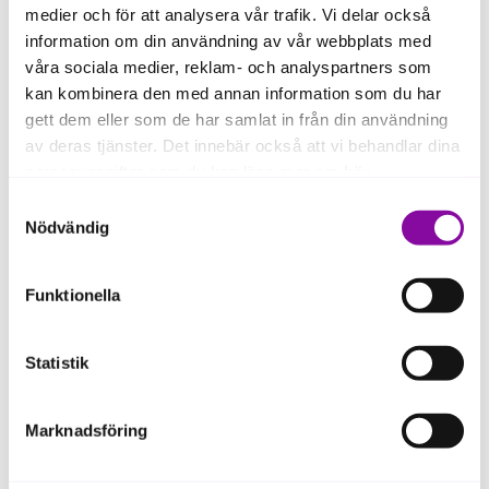
medier och för att analysera vår trafik. Vi delar också
Lånet passar särskilt vid satsningar som innebär
information om din användning av vår webbplats med
expansion, ökad produktion, etablering på nya marknader
våra sociala medier, reklam- och analyspartners som
eller andra investeringar som stärker företagets
kan kombinera den med annan information som du har
konkurrenskraft.
gett dem eller som de har samlat in från din användning
Med Tillväxtlån får du inte bara finansiering, utan också
av deras tjänster. Det innebär också att vi behandlar dina
dialog och stöd som tar hänsyn till både risk och
personuppgifter som du kan läsa mer om
här
.
potential. Det ger bättre förutsättningar att planera
tillväxten och genomföra satsningen på ett hållbart sätt.
Samtyckesval
Om du klickar på avvisa kommer användning av kakor
Nödvändig
eller delning av information enligt ovan, inte att ske,
förutom för kakor som är nödvändiga för att hemsidan
Funktionella
ska fungera se mer under inställningar.
Statistik
Marknadsföring