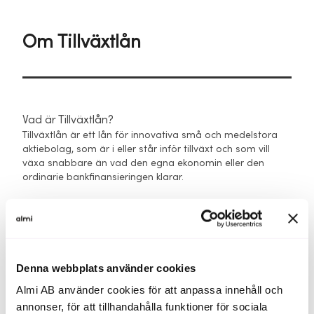
Om Tillväxtlån
Vad är Tillväxtlån?
Tillväxtlån är ett lån för innovativa små och medelstora
aktiebolag, som är i eller står inför tillväxt och som vill
växa snabbare än vad den egna ekonomin eller den
ordinarie bankfinansieringen klarar.
Lånet är framtaget för företag som har en tydlig plan för
expansion och behöver kapital för att ta nästa steg i sin
utveckling.
När är Tillväxtlån ett bra alternativ för min satsning?
Denna webbplats använder cookies
Tillväxtlån är ett bra alternativ när du driver ett etablerat
Almi AB använder cookies för att anpassa innehåll och
företag och vill växa snabbare än vad den egna
ekonomin eller den ordinarie bankfinansieringen klarar.
annonser, för att tillhandahålla funktioner för sociala