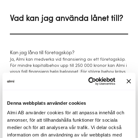
Vad kan jag använda lånet till?
Kan jag låna till företagsköp?
Ja, Almi kan medverka vid finansiering av ett företagsköp.
För mindre kapitalbehov upp till 250 000 kronor kan Almi i
vissa fall finansiera hela beloppet. För större behov krävs
medfinansiering, till exempel eget kapital, banklån eller en
privat finansiär.
Exakt hur mycket Almi kan finansiera beror på risken i
affären.
Denna webbplats använder cookies
Almi AB använder cookies för att anpassa innehåll och
Kan jag låna för att lösa andra lån?
annonser, för att tillhandahålla funktioner för sociala
Nej. Refinansiering ingår inte i Almis uppdrag. Lånen ska
medier och för att analysera vår trafik. Vi delar också
gå till framåtriktade satsningar som utvecklar företaget,
inte till att lösa tidigare krediter.
information om din användning av vår webbplats med