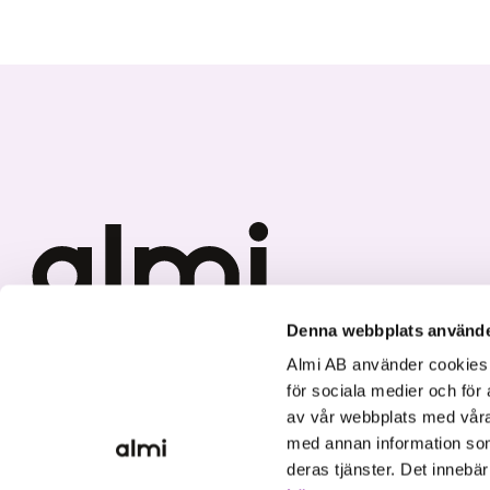
Denna webbplats använde
Vi investerar i hållbar tillväxt
Almi AB använder cookies fö
för sociala medier och för 
av vår webbplats med våra
med annan information som
deras tjänster. Det innebä