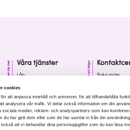
Våra tjänster
Kontaktce
Vi hjälper dig med
Kontakt och frågor
Lån
Boka möte
Riskkapital
Kontaktcenter
r cookies
Affärsutveckling
Vanliga frågor 
r att anpassa innehåll och annonser, för att tillhandahålla funkt
att analysera vår trafik. Vi delar också information om din använ
Kunskap och inspiration
Leverantörsinf
 sociala medier, reklam- och analyspartners som kan kombiner
 du har gett dem eller som de har samlat in från din användnin
r också att vi behandlar dina personuppgifter som du kan läsa m