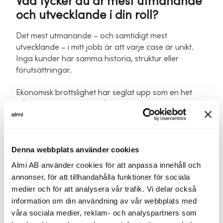
Vad tycker du är mest utmanande
och utvecklande i din roll?
Det mest utmanande – och samtidigt mest
utvecklande – i mitt jobb är att varje case är unikt.
Inga kunder har samma historia, struktur eller
förutsättningar.
Ekonomisk brottslighet har seglat upp som en het
fråga under de senaste åren. Samtidigt är arbetet
med att motverka den fortfarande relativt nytt som
yrkesområde, vilket öppnar för både lärande och
innovation. I min roll utvecklas jag i takt med
Denna webbplats använder cookies
samhället: förordningar ändras, nya mönster
identifieras och det kontinuerliga informationsflödet
Almi AB använder cookies för att anpassa innehåll och
kring ämnet ger oss hela tiden bättre verktyg för att
annonser, för att tillhandahålla funktioner för sociala
kunna agera.
medier och för att analysera vår trafik. Vi delar också
information om din användning av vår webbplats med
Det kräver att jag aldrig släpper nyfikenheten. Jag
våra sociala medier, reklam- och analyspartners som
följer utvecklingen, söker kunskap, ifrågasätter