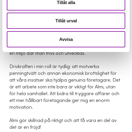
Tillåt alla
avgörande för företagens utveckling, och att få vara
en del av den resan är superkul!
Tillåt urval
För det andra är arbetskulturen fantastisk.
Samarbetet mellan kollegor, både inom min
Avvisa
avdelning och hela koncernen, utmärks av öppenhet,
respekt och en vilja att hjälpa varandra. Det skapar
en miljö där man trivs och utvecklas.
Drivkraften i min roll är tydlig: att motverka
penningtvätt och annan ekonomisk brottslighet för
att våra insatser ska hjälpa genuina företagare. Det
är ett arbete som inte bara är viktigt för Almi, utan
för hela samhället. Att bidra till tryggare affärer och
ett mer hållbart företagande ger mig en enorm
motivation.
Almi gör skillnad på riktigt och att få vara en del av
det är en fröjd!