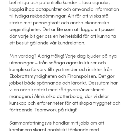
befintliga och potentiella kunder – läsa signaler,
koppla ihop datapunkter och omvandla information
till tydliga riskbedömningar. Allt för att vi ska stå
starka mot penningtvätt och andra ekonomiska
oegentligheter. Det är lite som att lägga ett pussel
där varje bit ger oss en helhetsbild för att kunna ta
ett beslut gällande vår kundrelation.
Min vardag? Aldrig tråkig! Varje dag bjuder på nya
utmaningar – från snåriga ägarstrukturer och
komplexa förvärv till nya trender och insikter från
Ekobrottsmyndigheten och Finanspolisen. Det gör
jobbet både spännande och lärorikt. Dessutom har
vi en nära kontakt med rådgivare/investment
managers i Almis olika dotterbolag, där vi delar
kunskap och erfarenheter för att skapa trygghet och
förtroende. Teamwork på riktigt!
Sammanfattningsvis handlar mitt jobb om att
kombinera skarpt analytiskt tänkande med