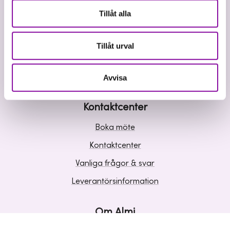
Våra tjänster
Tillåt alla
Lån
Riskkapital
Tillåt urval
Affärsutveckling
Kunskap och inspiration
Avvisa
Kontaktcenter
Boka möte
Kontaktcenter
Vanliga frågor & svar
Leverantörsinformation
Om Almi