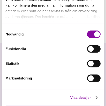
kan kombinera den med annan information som du har
gett dem eller som de har samlat in från din användning
av deras tjänster. Det innebär också att vi behandlar dina
personuppgifter som du kan läsa mer om
här
.
Samtyckesval
Om du klickar på avvisa kommer användning av kakor
Nödvändig
eller delning av information enligt ovan, inte att ske,
förutom för kakor som är nödvändiga för att hemsidan
Funktionella
ska fungera se mer under inställningar.
Statistik
Marknadsföring
Vi investerar i hållbar tillväxt
Visa detaljer