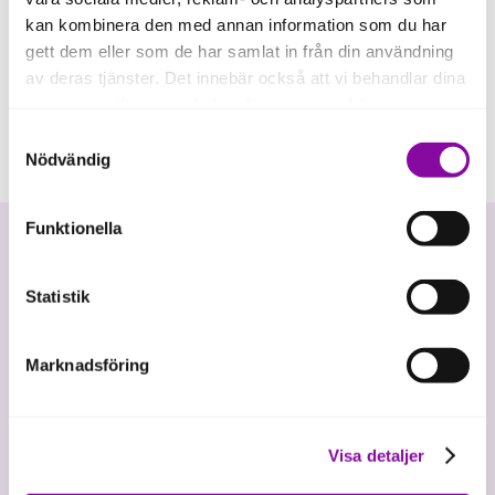
kan kombinera den med annan information som du har
gett dem eller som de har samlat in från din användning
av deras tjänster. Det innebär också att vi behandlar dina
personuppgifter som du kan läsa mer om
här
.
Samtyckesval
Om du klickar på avvisa kommer användning av kakor
Nödvändig
eller delning av information enligt ovan, inte att ske,
förutom för kakor som är nödvändiga för att hemsidan
Funktionella
ska fungera se mer under inställningar.
Statistik
Marknadsföring
Vi investerar i hållbar tillväxt
Visa detaljer