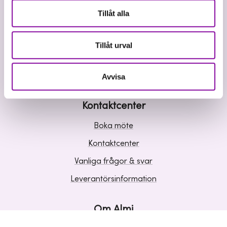
Våra tjänster
Tillåt alla
Lån
Riskkapital
Tillåt urval
Affärsutveckling
Kunskap och inspiration
Avvisa
Kontaktcenter
Boka möte
Kontaktcenter
Vanliga frågor & svar
Leverantörsinformation
Om Almi