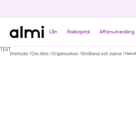
Lån
Riskkapital
Affärsutveckling
TEST
Startsida
/
Om Almi
/
Organisation
/
Småland och öarna
/
Henrik