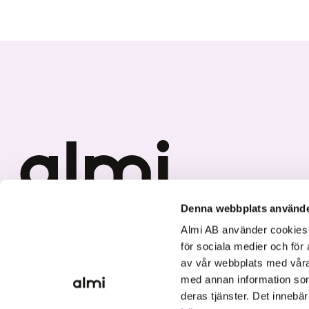
Denna webbplats använde
Vi investerar i hållbar tillväxt
Almi AB använder cookies fö
för sociala medier och för 
av vår webbplats med våra
med annan information som
deras tjänster. Det innebä