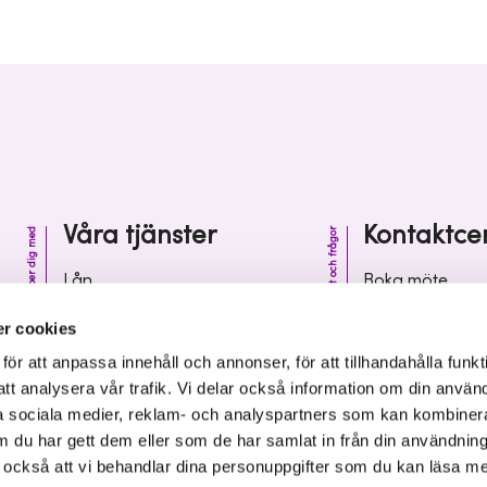
Våra tjänster
Kontaktce
Vi hjälper dig med
Kontakt och frågor
Lån
Boka möte
Riskkapital
Kontaktcenter
r cookies
Affärsutveckling
Vanliga frågor 
r att anpassa innehåll och annonser, för att tillhandahålla funkt
att analysera vår trafik. Vi delar också information om din använ
Kunskap och inspiration
Leverantörsinf
 sociala medier, reklam- och analyspartners som kan kombiner
 du har gett dem eller som de har samlat in från din användnin
r också att vi behandlar dina personuppgifter som du kan läsa m