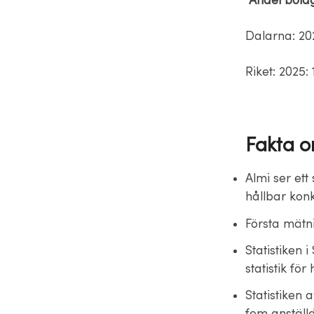
Andel bola
Dalarna: 202
Riket: 2025:
Fakta o
Almi ser ett
hållbar konk
Första mätn
Statistiken 
statistik för
Statistiken 
fem anställ