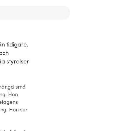
än tidigare,
 och
a styrelser
 mängd små
ing. Hon
retagens
ång. Hon ser