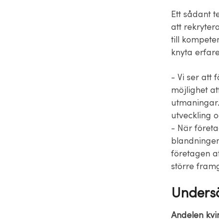
Ett sådant t
att rekryter
till kompete
knyta erfare
- Vi ser att
möjlighet a
utmaningar.
utveckling o
- När företa
blandningen 
företagen a
större fram
Undersö
Andelen kvi