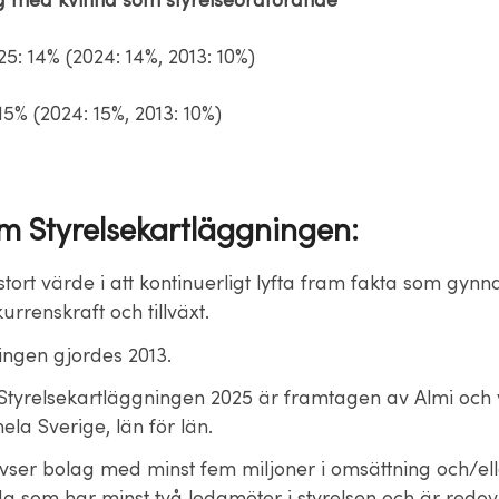
g med kvinna som styrelseordförande
5: 14% (2024: 14%, 2013: 10%)
 15% (2024: 15%, 2013: 10%)
m Styrelsekartläggningen:
 stort värde i att kontinuerligt lyfta fram fakta som gyn
urrenskraft och tillväxt.
ingen gjordes 2013.
i Styrelsekartläggningen 2025 är framtagen av Almi och 
 hela Sverige, län för län.
avser bolag med minst fem miljoner i omsättning och/ell
da som har minst två ledamöter i styrelsen och är redo