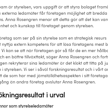
eam är styrelsen, vars uppgift är att styra bolaget fra
a externa ledamöter får företagen möjlighet att bredda
ns. Anna Rosengren menar att detta gör att det kan vara
nhet och kunskap till företaget genom styrelsen.
 företag som ser på sin styrelse som en strategisk resurs
tt nyttja extern kompetens för att lösa företagens mest
 Vi kan se att när företagen gör så får de en mer hållb
ch en bättre tillväxttakt, säger Anna Rosengren och fort
gen rekryterar sina ledamöter är det klokt att titta på ju
i styrelsen. Vi ser i såväl forskningsresultat och i vårt
tt de som har med jämställdhetsaspekten i sitt företag
gång än andra företag avslutar Anna Rosengren.
kningsresultat i urval
nnor som styrelseledamöter