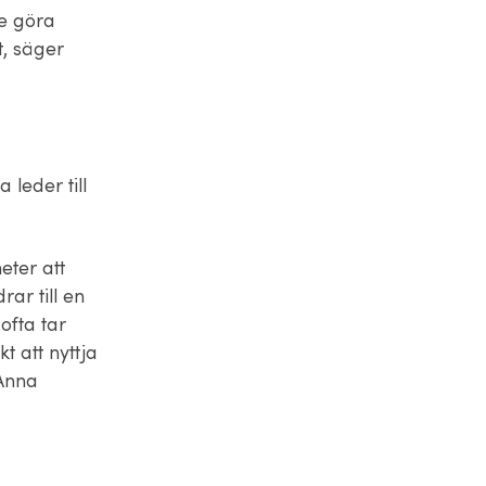
e göra
, säger
 leder till
eter att
ar till en
ofta tar
t att nyttja
 Anna