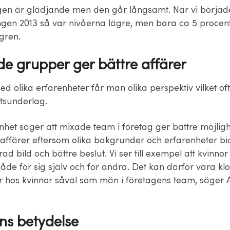
gen är glädjande men den går långsamt. När vi börjad
gen 2013 så var nivåerna lägre, men bara ca 5 procent
gren.
e grupper ger bättre affärer
d olika erfarenheter får man olika perspektiv vilket ofta
utsunderlag.
nhet säger att mixade team i företag ger bättre möjligh
affärer eftersom olika bakgrunder och erfarenheter bidr
d bild och bättre beslut. Vi ser till exempel att kvinnor 
åde för sig själv och för andra. Det kan därför vara klok
r hos kvinnor såväl som män i företagens team, säger
ens betydelse