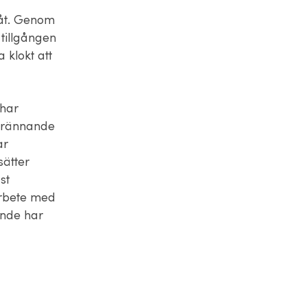
måt. Genom
 tillgången
 klokt att
 har
 brännande
ar
sätter
st
 arbete med
ande har