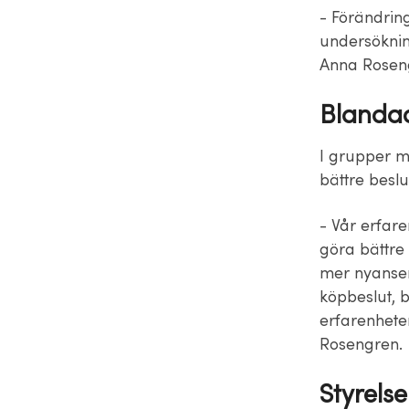
- Förändrin
undersöknin
Anna Rosen
Blandad
I grupper me
bättre besl
- Vår erfare
göra bättre 
mer nyansera
köpbeslut, b
erfarenhete
Rosengren.
Styrels