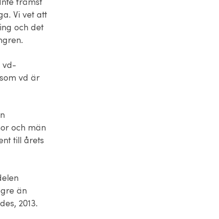
 Inte främst
a. Vi vet att
ing och det
ngren.
 vd-
 som vd är
en
nnor och män
t till årets
delen
ögre än
des, 2013.