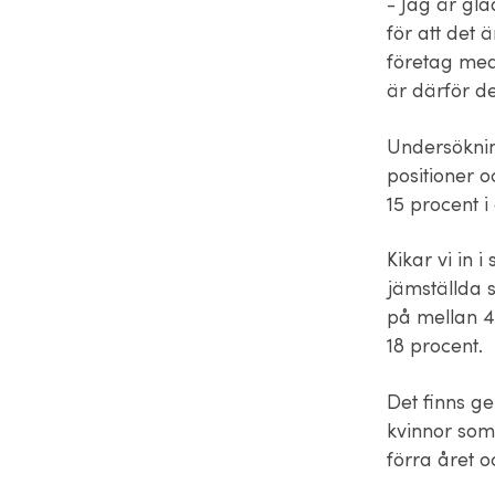
- Jag är gla
för att det 
företag med
är därför de
Undersöknin
positioner o
15 procent i
Kikar vi in 
jämställda s
på mellan 40
18 procent.
Det finns ge
kvinnor som
förra året 