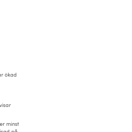
nar ökad
visar
er minst
visad på