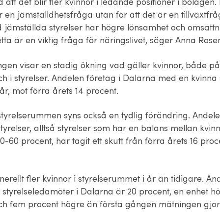
d att det blir fler kvinnor i ledande positioner i bolagen.
är en jämställdhetsfråga utan för att det är en tillväxtfråg
 jämställda styrelser har högre lönsamhet och omsättn
tta är en viktig fråga för näringslivet, säger Anna Rose
gen visar en stadig ökning vad gäller kvinnor, både på
ch i styrelser. Andelen företag i Dalarna med en kvinna
 år, mot förra årets 14 procent.
i styrelserummen syns också en tydlig förändring. Andel
tyrelser, alltså styrelser som har en balans mellan kvi
-60 procent, har tagit ett skutt från förra årets 16 procen
nerellt fler kvinnor i styrelserummet i år än tidigare. An
 styrelseledamöter i Dalarna är 20 procent, en enhet h
och fem procent högre än första gången mätningen gjor