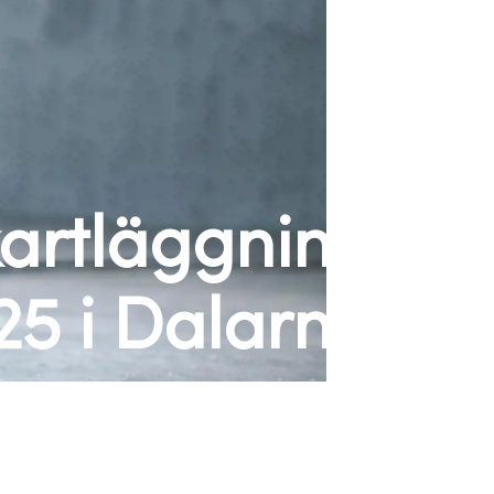
kartläggning
25 i Dalarna