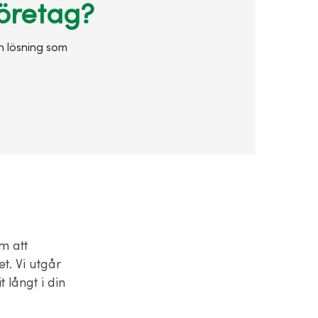
företag?
en lösning som
m att
t. Vi utgår
 långt i din