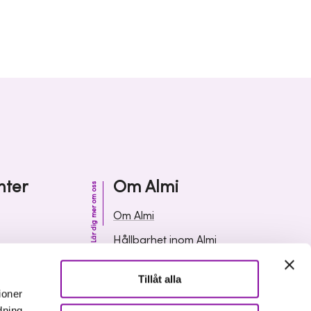
nter
Om Almi
Lär dig mer om oss
Om Almi
Hållbarhet inom Almi
& svar
Organisation
Tillåt alla
ormation
Karriär
ioner
dning