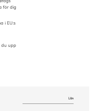
etags
 för dig
na i EU:s
r du upp
Lån