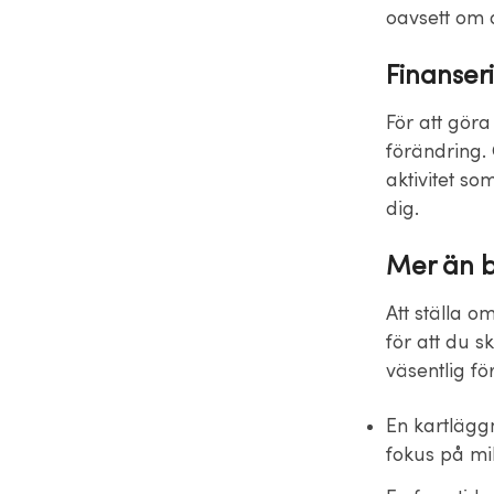
oavsett om d
Finanser
För att göra
förändring. 
aktivitet so
dig.
Mer än b
Att ställa 
för att du s
väsentlig fö
En kartlägg
fokus på mil