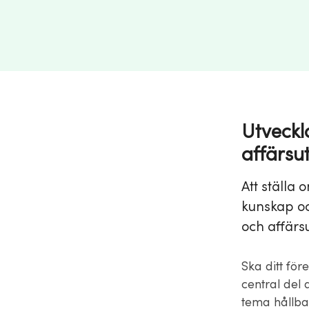
Utveckl
affärsu
Att ställa
kunskap oc
och affärsu
Ska ditt fö
central del
tema hållbar