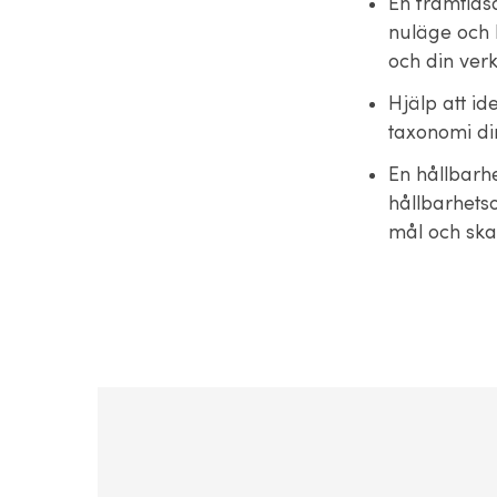
En framtids
nuläge och 
och din ver
Hjälp att id
taxonomi din
En hållbarh
hållbarhets
mål och ska