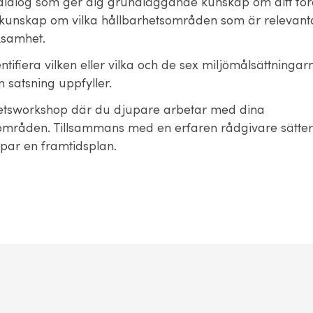
dialog som ger dig grundläggande kunskap om ditt för
kunskap om vilka hållbarhetsområden som är relevanta
ksamhet.
entifiera vilken eller vilka och de sex miljömålsättningar
 satsning uppfyller.
etsworkshop där du djupare arbetar med dina
områden. Tillsammans med en erfaren rådgivare sätte
par en framtidsplan.