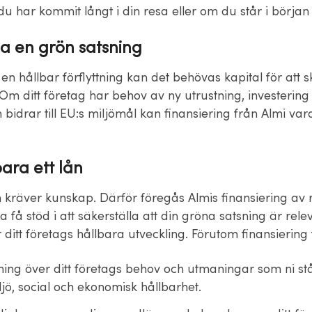
u har kommit långt i din resa eller om du står i börja
ia en grön satsning
 en hållbar förflyttning kan det behövas kapital för att 
Om ditt företag har behov av ny utrustning, investering
m bidrar till EU:s miljömål kan finansiering från Almi var
ara ett lån
om kräver kunskap. Därför föregås Almis finansiering av
ka få stöd i att säkerställa att din gröna satsning är rel
r ditt företags hållbara utveckling. Förutom finansiering 
ning över ditt företags behov och utmaningar som ni st
jö, social och ekonomisk hållbarhet.