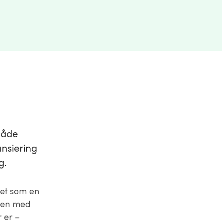
både
ansiering
g.
het som en
nden med
r er –