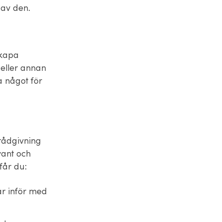
n av den.
skapa
 eller annan
a något för
 rådgivning
evant och
får du:
år inför med