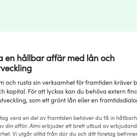
a en hållbar affär med lån och
tveckling
 om och rusta sin verksamhet för framtiden kräver 
h kapital. För att lyckas kan du behöva extern fin
tveckling, som ett grönt lån eller en framtidsdialo
retag vara en del av framtiden behöver du få in hållbar
 av din affär. Almi erbjuder ett brett utbud av erbjuda
het. Vi utgår alltid från där du och ditt företag befinne