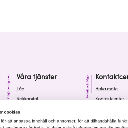
Våra tjänster
Kontaktce
Vi hjälper dig med
Kontakt och frågor
Lån
Boka möte
Riskkapital
Kontaktcenter
Affärsutveckling
Vanliga frågor 
r cookies
Kunskap och inspiration
Leverantörsinf
r att anpassa innehåll och annonser, för att tillhandahålla funkt
att analysera vår trafik. Vi delar också information om din använ