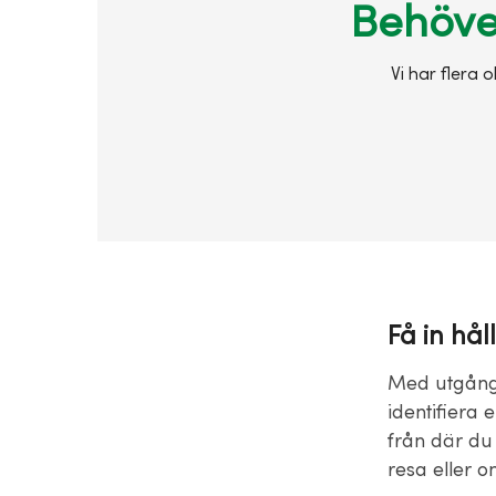
Behöver
Vi har flera 
Få in hål
Med utgångs
identifiera 
från där du 
resa eller o