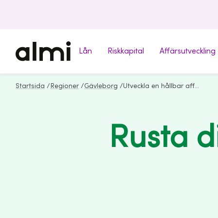
Lån
Riskkapital
Affärsutveckling
Startsida
/
Regioner
/
Gävleborg
/
Utveckla en hållbar affär
Rusta di