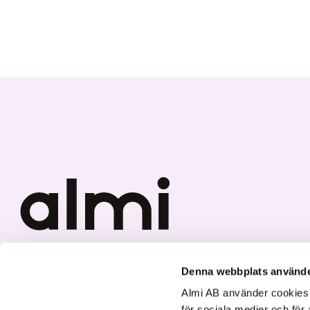
Vi investerar i hållbar tillväxt
Denna webbplats använde
Almi AB använder cookies fö
för sociala medier och för 