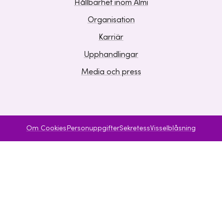
Hållbarhet inom Almi
Organisation
Karriär
Upphandlingar
Media och press
Om Cookies
Personuppgifter
Sekretess
Visselblåsning