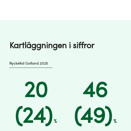
Kartläggningen i siffror
Nyckeltal Gotland 2025
20
46
(24)
(49)
%
%