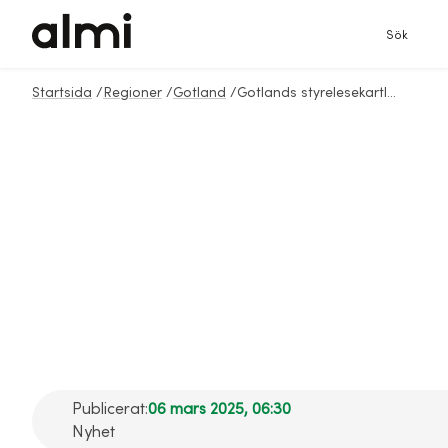
Sök
Startsida
/
Regioner
/
Gotland
/
Gotlands styrelesekartläggning 2025
Var femte styrelse
på Gotland
jämställd – tappar
procent men
fortsatt bäst i
Sverige
Publicerat:
06 mars 2025, 06:30
Nyhet