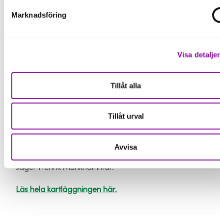
påverkar och många bolag kämpar med
Marknadsföring
lönsamheten.
Oavsett yttre faktorer talar forskningen sitt tydliga
Visa detalje
språk: Företag som har med
jämställdhetsperspektivet i sitt företagande är mer
lönsamma än andra företag.
Tillåt alla
– Jämställda styrelser är inte bara en rättvisefråga,
utan också en affärsmässig styrka – bolag med
Tillåt urval
diversifierade ledningsgrupper presterar ofta bättre.
På Almi Gotland kommer vi att fortsätta arbeta för
att företag på ön ska få de bästa förutsättningarna
Avvisa
att utvecklas med starka, inkluderande styrelser,
säger Henrik Munkhammar.
Läs hela kartläggningen här.