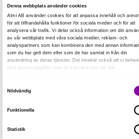
Denna webbplats använder cookies
Almi AB använder cookies för att anpassa innehåll och annon
för att tillhandahålla funktioner för sociala medier och för att
analysera vår trafik. Vi delar också information om din anvä
av vår webbplats med våra sociala medier, reklam- och
På den ljusa sidan ser vi, nationellt, att det finns 573
analyspartners som kan kombinera den med annan informat
fler vd:ar i år jämfört med förra året och av dem är
som du har gett dem eller som de har samlat in från din
242 kvinnor, det vill säga 42 procent. Det visar att när
användning av deras tjänster. Det innebär också att vi behan
nya vd:ar tillsätts tenderar de i högre grad att vara
dina personuppgifter som du kan läsa mer om
här
.
kvinnor.
När det kommer till andelen gotländska bolag med
en kvinna som styrelseordförande är siffran
Om du klickar på avvisa kommer användning av kakor eller
Samtyckesval
densamma som förra året, 15 procent.
delning av information enligt ovan, inte att ske, förutom för k
Nödvändig
som är nödvändiga för att hemsidan ska fungera se mer und
– Det är tydligt att vi behöver fortsätta lyfta vikten av
inställningar.
Funktionella
mångfald och jämställd representation i
styrelserummen, konstaterar Henrik Munkhammar.
Statistik
Under förra året tillkom få företag i Sverige,
samtidigt som många gick i konkurs. Oron i världen