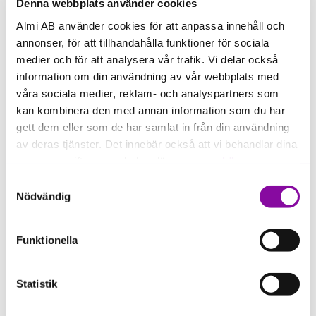
Läs mer om projekten
Denna webbplats använder cookies
Almi AB använder cookies för att anpassa innehåll och
annonser, för att tillhandahålla funktioner för sociala
Almi Gotlands projekt
medier och för att analysera vår trafik. Vi delar också
information om din användning av vår webbplats med
våra sociala medier, reklam- och analyspartners som
För dig som vill växa mot ett hållbart Gotland.
kan kombinera den med annan information som du har
Smart utveckling
gett dem eller som de har samlat in från din användning
av deras tjänster. Det innebär också att vi behandlar dina
personuppgifter som du kan läsa mer om
här
.
Samtyckesval
Om du klickar på avvisa kommer användning av kakor
Nödvändig
eller delning av information enligt ovan, inte att ske,
För dig som vill nå en internationell marknad.
förutom för kakor som är nödvändiga för att hemsidan
Funktionella
ska fungera se mer under inställningar.
BeGlobal
Statistik