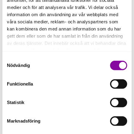
medier och för att analysera vår trafik. Vi delar också
information om din användning av vår webbplats med
Jag vill bli kontaktad
våra sociala medier, reklam- och analyspartners som
kan kombinera den med annan information som du har
gett dem eller som de har samlat in från din användning
Fyll i ditt för- och efternamn
av deras tjänster. Det innebär också att vi behandlar dina
personuppgifter som du kan läsa mer om
här
.
Samtyckesval
Om du klickar på avvisa kommer användning av kakor
Nödvändig
Fyll i din e-postadress
eller delning av information enligt ovan, inte att ske,
förutom för kakor som är nödvändiga för att hemsidan
Funktionella
ska fungera se mer under inställningar.
Fyll i ditt telefonnummer
Statistik
Marknadsföring