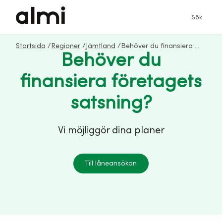
Sök
Startsida
/
Regioner
/
Jämtland
/
Behöver du finansiera företagets satsning?
Behöver du
finansiera företagets
satsning?
Vi möjliggör dina planer
Till låneansökan