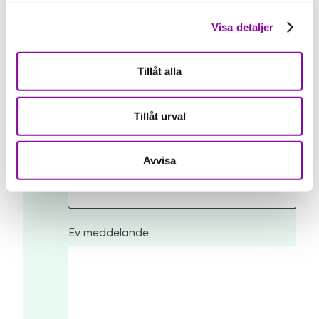
Vilken ort verkar du i?
Visa detaljer
Tillåt alla
Ange företagsnamn
Tillåt urval
Organisationsnummer
Avvisa
Ev meddelande