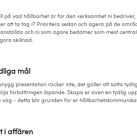
ll på vad hållbarhet är för den verksamhet ni bedriver,
r er att ta tag i? Prioritera sedan och agera på de omr
 anställda och ni som ägare bedömer som mest central
 göra skillnad.
ydliga mål
snygg presentation räcker inte, det gäller att sätta tydli
ölja förbättringen löpande. Skapa er även en tydlig up
å väg - detta blir grunden för er hållbarhetskommunikat
 i affären