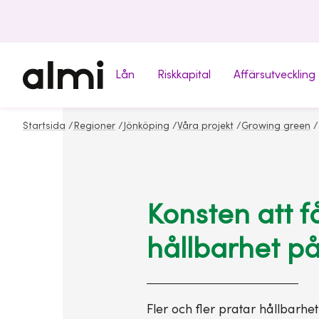
Lån
Riskkapital
Affärsutveckling
Startsida
/
Regioner
/
Jönköping
/
Våra projekt
/
Growing green
/
Konsten att f
hållbarhet p
Fler och fler pratar hållbarh