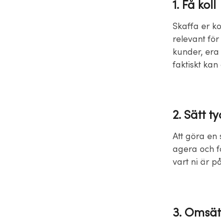
1. Få koll
Skaffa er ko
relevant fö
kunder, era
faktiskt kan
2. Sätt t
Att göra en 
agera och f
vart ni är p
3. Omsätt