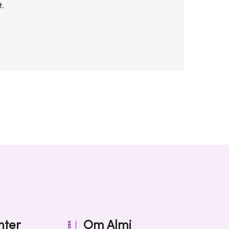
t.
nter
Om Almi