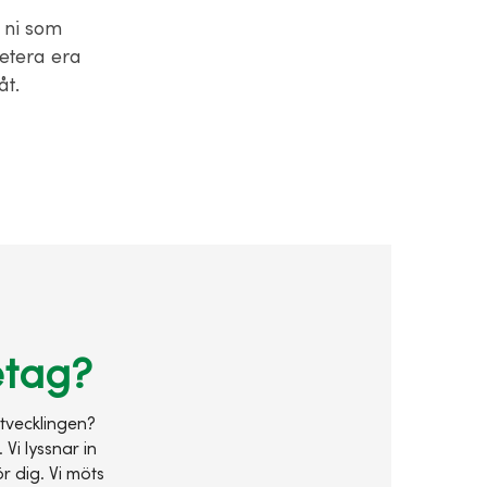
 ni som
ketera era
åt.
etag?
utvecklingen?
Vi lyssnar in
r dig. Vi möts