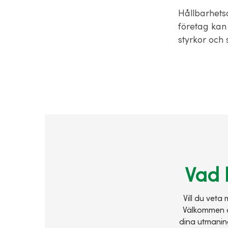
Hållbarhetsa
företag kan 
styrkor och
Vad 
Vill du veta
Välkommen at
dina utmaning