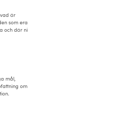
 vad är
åden som era
a och där ni
ga mål,
pfattning om
ion.