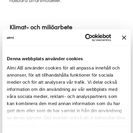
hållbara affärsmodeller.
Klimat- och miljöarbete
Med en av världens tuffaste miljölagstiftningar har i
princip alla svenska företag sina tillstånd på plats.
Denna webbplats använder cookies
Nu står vi dock inför en rad nya utmaningar som
involverar klimatkris, stora bekymmer med biologiskt
Almi AB använder cookies för att anpassa innehåll och
mångfald och mikroplaster som sprids etc. Dessa
annonser, för att tillhandahålla funktioner för sociala
ämnen har i många fall inte hanterats tidigare och
medier och för att analysera vår trafik. Vi delar också
många företag identifierar därför sitt avtryck och hur
information om din användning av vår webbplats med
de, genom att ställa om sin verksamhet, kan bli en del
våra sociala medier, reklam- och analyspartners som
av lösningen istället för att vara en del av problemet.
kan kombinera den med annan information som du har
gett dem eller som de har samlat in från din användning
av deras tjänster. Det innebär också att vi behandlar dina
personuppgifter som du kan läsa mer om
här
.
Attraktiv arbetsgivare