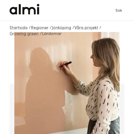
Sök
Startsida
/
Regioner
/
Jönköping
/
Våra projekt
/
Growing green
/
Lärdomar