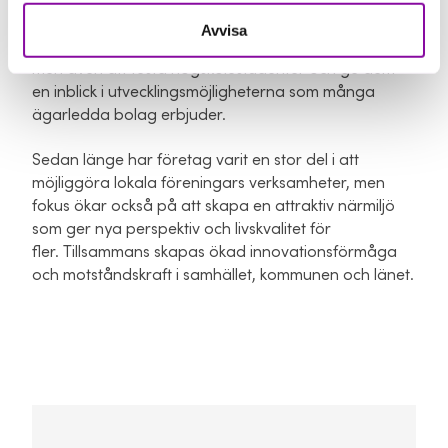
att invånarna ska trivas och växa. Genom att
utveckla relationerna med skola och högskola kan
Avvisa
man bidra till att få tillgång till rätt arbetskraft på sikt,
men även att testa högskolestudenter och ge dem
en inblick i utvecklingsmöjligheterna som många
ägarledda bolag erbjuder.
Sedan länge har företag varit en stor del i att
möjliggöra lokala föreningars verksamheter, men
fokus ökar också på att skapa en attraktiv närmiljö
som ger nya perspektiv och livskvalitet för
fler. Tillsammans skapas ökad innovationsförmåga
och motståndskraft i samhället, kommunen och länet.