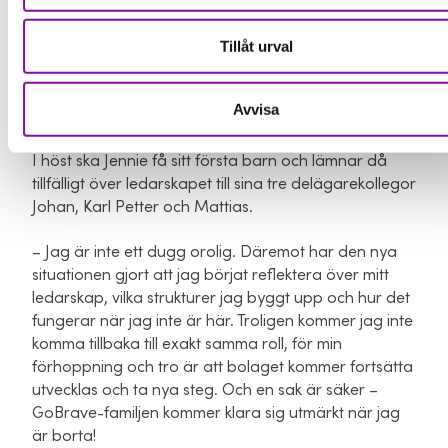
har privat också återfinns i jobbet så trivs man och
har störst möjlighet att nå sin fulla potential. Jag
Tillåt urval
hoppas och tror att det är så för alla här på
GoBrave, fortsätter hon.
Avvisa
Lämnar över i höst
I höst ska Jennie få sitt första barn och lämnar då
tillfälligt över ledarskapet till sina tre delägarekollegor
Johan, Karl Petter och Mattias.
– Jag är inte ett dugg orolig. Däremot har den nya
situationen gjort att jag börjat reflektera över mitt
ledarskap, vilka strukturer jag byggt upp och hur det
fungerar när jag inte är här. Troligen kommer jag inte
komma tillbaka till exakt samma roll, för min
förhoppning och tro är att bolaget kommer fortsätta
utvecklas och ta nya steg. Och en sak är säker –
GoBrave-familjen kommer klara sig utmärkt när jag
är borta!