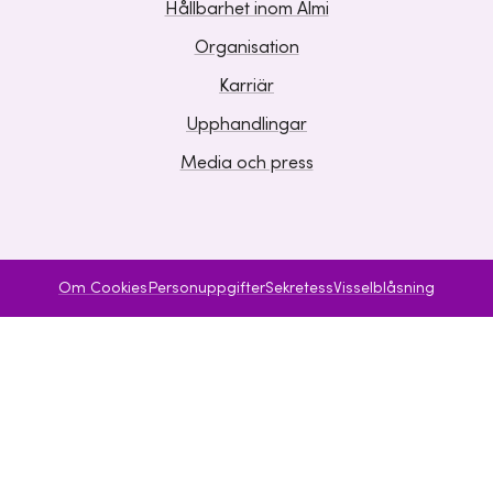
Hållbarhet inom Almi
Organisation
Karriär
Upphandlingar
Media och press
Om Cookies
Personuppgifter
Sekretess
Visselblåsning