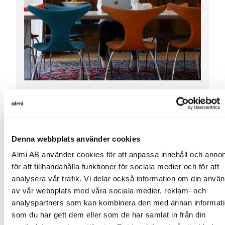
Jag tror på att man som ledare ska omge sig med
människor som kan mer än en själv. Jag trivs bäst i
mitt ledarskap när medarbetaren springer lite
Denna webbplats använder cookies
framför, och jag kan hjälpa personen att springa i
rätt riktning. Eller få medarbetaren att göra något
Almi AB använder cookies för att anpassa innehåll och annon
hen inte trott att hen skulle klara av, säger Jennie
Isberg, vd på GoBrave.
för att tillhandahålla funktioner för sociala medier och för att
analysera vår trafik. Vi delar också information om din anvä
av vår webbplats med våra sociala medier, reklam- och
analyspartners som kan kombinera den med annan informat
som du har gett dem eller som de har samlat in från din