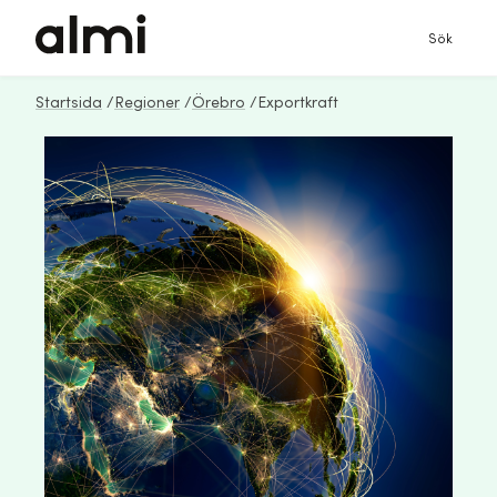
Sök
Startsida
/
Regioner
/
Örebro
/
Exportkraft