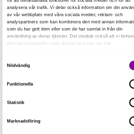
osäkerhet behöver våra företag både kunna växa
analysera vår trafik. Vi delar också information om din anvä
och stå stadigt. De här satsningarna stärker
av vår webbplats med våra sociala medier, reklam- och
företagens konkurrenskraft, omställningsförmåga
analyspartners som kan kombinera den med annan informat
och beredskap, vilket bidrar till ett mer robust och
som du har gett dem eller som de har samlat in från din
motståndskraftigt näringsliv i hela regionen, säger
användning av deras tjänster. Det innebär också att vi behan
Charlotta Englund, ordförande i Regional
dina personuppgifter som du kan läsa mer om
här
.
tillväxtnämnd.
Om du klickar på avvisa kommer användning av kakor eller
Samtyckesval
Läs mer om projekten här:
delning av information enligt ovan, inte att ske, förutom för k
Nödvändig
som är nödvändiga för att hemsidan ska fungera se mer und
Investera för tillväxt
inställningar.
Funktionella
Exportkraft
REDO – Näringsliv i beredskap
Statistik
Marknadsföring