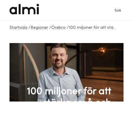
Sök
Startsida
/
Regioner
/
Örebro
/
100 miljoner för att stärka små och medelstora företag
100 miljoner för att
stärka små och
medelstora företag