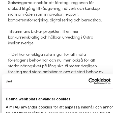
Satsningarna innebär att företag i regionen får
utökad tillgång till rådgivning, nätverk och kunskap
inom områden som innovation, export,
kompetensförsörjning, digitalisering och beredskap.
Tillsammans bidrar projekten till en mer
konkurrenskraftig och hållbar utveckling i Östra
Mellansverige.
– Det här är viktiga satsningar för att möta
företagens behov här och nu, men också för att
stärka näringslivet på lång sikt. Vi möter dagligen
företag med stora ambitioner och ett stort behov av
stöd inom tillväxt, internationalisering och beredskap.
De här projekten gör att vi kan stötta företagen
ännu bättre och stärka deras möjligheter att växa,
ställa om och stå starka i en föränderlig omvärld,
Denna webbplats använder cookies
säger Mikael Fällman, vd Almi Östra Mellansverige.
Almi AB använder cookies för att anpassa innehåll och annon
– I en tid präglad av snabba förändringar och ökad
för att tillhandahålla funktioner för sociala medier och för att