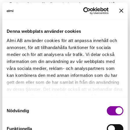
En översikt av olika finansieringsalternativ – banklån,
riskkapital, bidrag och stöd.
Konkreta tips – vad du ska tänka på vid lån och hur
riskkapital fungerar.
Denna webbplats använder cookies
Kunskap om Almis lån och hur vi kan bli en del av din
Almi AB använder cookies för att anpassa innehåll och
företagsresa.
annonser, för att tillhandahålla funktioner för sociala
Medverkande är våra rådgivare David Nilsson
medier och för att analysera vår trafik. Vi delar också
Saganowski, Cecilia Bondeson och Marcus
information om din användning av vår webbplats med
Johansson.
våra sociala medier, reklam- och analyspartners som
kan kombinera den med annan information som du har
Ta chansen att lära dig mer om hur du stärker ditt
gett dem eller som de har samlat in från din användning
företags finansiering och framtid.
av deras tjänster. Det innebär också att vi behandlar dina
personuppgifter som du kan läsa mer om
här
.
Samtyckesval
Om du klickar på avvisa kommer användning av kakor
Nödvändig
eller delning av information enligt ovan, inte att ske,
förutom för kakor som är nödvändiga för att hemsidan
Funktionella