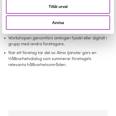
I workshopparna fokuserar vi på olika teman och
Tillåt urval
processledare från Almi delar med sig av kunskap
och inspiration.
Avvisa
Deltagarna diskuterar, delar erfarenheter och lär av
andra.
Workshopen genomförs antingen fysiskt eller digitalt i
grupp med andra företagare.
När ett företag tar del av Almis tjänster görs en
Hållbarhetsdialog som summerar företagets
relevanta hållbarhetsområden.