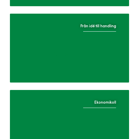
Från idé till handling
Gör din idé redo för
marknaden!
Ekonomikoll
Ekonomikoll - förstå planera