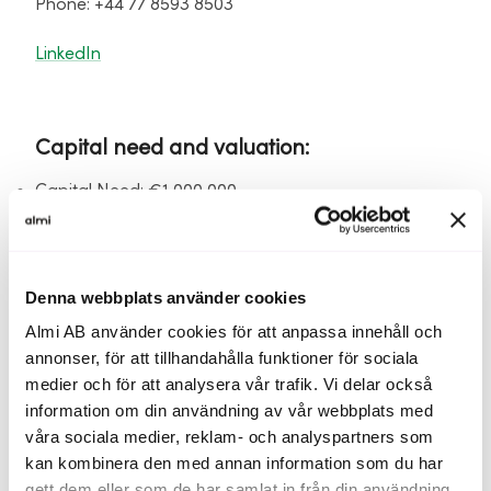
Phone: +44 77 8593 8503
LinkedIn
Capital need and valuation:
Capital Need: €1,000,000
Pre-Money Valuation: €7,000,000
Denna webbplats använder cookies
Use of Funds
Almi AB använder cookies för att anpassa innehåll och
annonser, för att tillhandahålla funktioner för sociala
Go to market operating cost and working capital
medier och för att analysera vår trafik. Vi delar också
funding to launch commercial operation including
information om din användning av vår webbplats med
some final capital investment at commissioning.
våra sociala medier, reklam- och analyspartners som
Facility was started in March.
kan kombinera den med annan information som du har
gett dem eller som de har samlat in från din användning