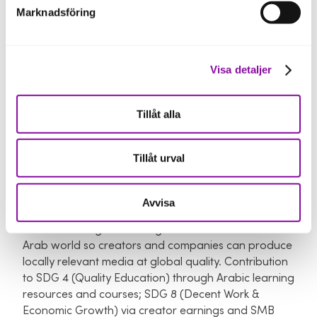
Marknadsföring
Previous investments
Visa detaljer
Founders invested: ~€30,000
Tillåt alla
External investors: JK Investment & Bling Capital
AB(Sweden) — Angel round closed Mar 2025: 1 MSEK
Tillåt urval
Vision and impact
Avvisa
We are building the leading creative AI hub for the
Arab world so creators and companies can produce
locally relevant media at global quality. Contribution
to SDG 4 (Quality Education) through Arabic learning
resources and courses; SDG 8 (Decent Work &
Economic Growth) via creator earnings and SMB