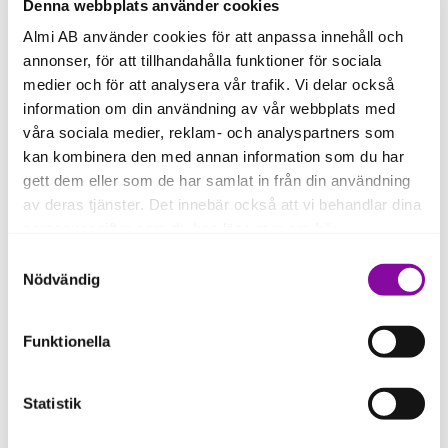
Denna webbplats använder cookies
Equity Offered: 16.7%
Almi AB använder cookies för att anpassa innehåll och
annonser, för att tillhandahålla funktioner för sociala
Runway: ~18 months
medier och för att analysera vår trafik. Vi delar också
information om din användning av vår webbplats med
Use of Funds: Product & Engineering 70%, GTM &
våra sociala medier, reklam- och analyspartners som
Marketing 15%, Ops & Admin 15%.
kan kombinera den med annan information som du har
gett dem eller som de har samlat in från din användning
av deras tjänster. Det innebär också att vi behandlar dina
Financial forecast
personuppgifter som du kan läsa mer om
här
.
Samtyckesval
Estimated Turnover (USD): 2026 ≈ $432k, 2027 ≈
Om du klickar på avvisa kommer användning av kakor
Nödvändig
$1.86M, 2028 ≈ $4.77M.
eller delning av information enligt ovan, inte att ske,
förutom för kakor som är nödvändiga för att hemsidan
Gross Margin (directional): 26% → 40% → 47%
Funktionella
ska fungera se mer under inställningar.
(2026→2028).
Revenue Model: subscriptions (freemium→premium),
Statistik
token top‑ups, (future: B2B/API, marketplace fees,
enterprise licenses)