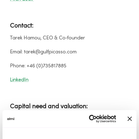
Contact:
Tarek Hamou, CEO & Co‑founder
Email: tarek@gulfpicasso.com
Phone: +46 (0)735817885
LinkedIn
Capital need and valuation:
Capital Need: $800,000
Pre‑Money Valuation: $4,000,000