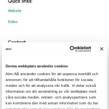
Quick links:
Website
Video
Contact:
Patrik Slettman​, CEO & Founder​
Email:
patrik@trueoriginal.com​
Phone:
+46 70 123 45 67​
Denna webbplats använder cookies
LinkedIn
Almi AB använder cookies för att anpassa innehåll och
annonser, för att tillhandahålla funktioner för sociala
medier och för att analysera vår trafik. Vi delar också
Capital need and valuation:
information om din användning av vår webbplats med
våra sociala medier, reklam- och analyspartners som
Friends & family round (september 2024) - €400k.
kan kombinera den med annan information som du har
Current Ask: NA. We are in need of awareness. Most
gett dem eller som de har samlat in från din användning