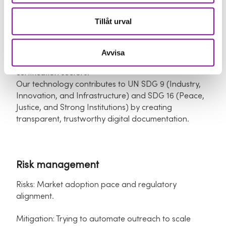
Tillåt urval
Vision and impact
TRUE aims to become the standard for verified
Avvisa
digital proof — across education, enterprise, and
certification sectors.​
Our technology contributes to UN SDG 9 (Industry,
Innovation, and Infrastructure) and SDG 16 (Peace,
Justice, and Strong Institutions) by creating
transparent, trustworthy digital documentation.​
Risk management
Risks: Market adoption pace and regulatory
alignment.​
Mitigation: Trying to automate outreach to scale