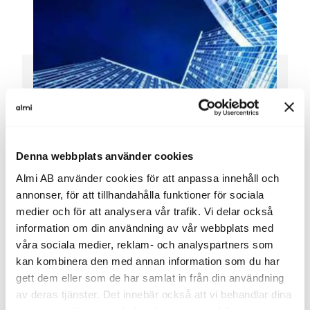
Denna webbplats använder cookies
Almi AB använder cookies för att anpassa innehåll och
annonser, för att tillhandahålla funktioner för sociala
medier och för att analysera vår trafik. Vi delar också
För dig med ett mer
information om din användning av vår webbplats med
våra sociala medier, reklam- och analyspartners som
etablerat bolag
kan kombinera den med annan information som du har
gett dem eller som de har samlat in från din användning
av deras tjänster. Det innebär också att vi behandlar dina
Affärsutveckling för större etablerade