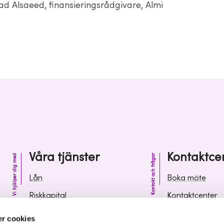
Alsaeed, finansieringsrådgivare, Almi
Våra tjänster
Kontaktce
Vi hjälper dig med
Kontakt och frågor
Lån
Boka möte
Riskkapital
Kontaktcenter
Affärsutveckling
Vanliga frågor 
r cookies