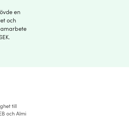
hövde en
tet och
a samarbete
SEK.
het till
EB och Almi