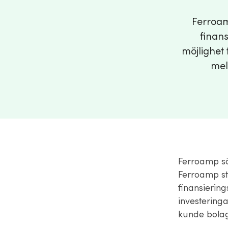
Ferroam
finans
möjlighet 
mel
Ferroamp s
Ferroamp st
finansiering
investering
kunde bolag