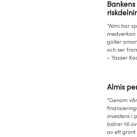
Bankens p
riskdelni
”Almi har sp
medverkan bi
gäller amor
och ser fra
– Yasser Ka
Almis per
”Genom vår
finansiering
investera i
bidrar till 
av ett grönt 