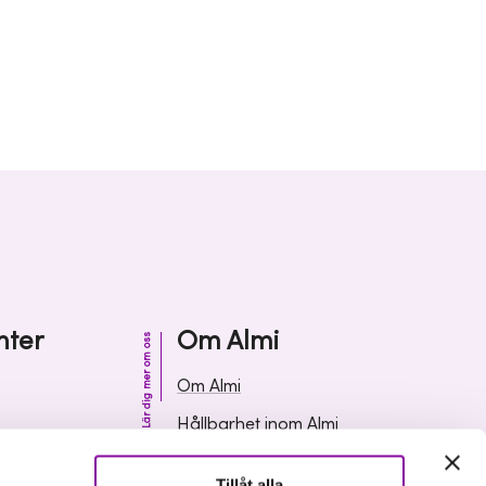
nter
Om Almi
Lär dig mer om oss
Om Almi
Hållbarhet inom Almi
& svar
Organisation
Tillåt alla