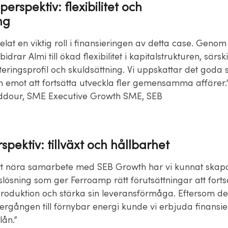
erspektiv: flexibilitet och
ng
elat en viktig roll i finansieringen av detta case. Genom
drar Almi till ökad flexibilitet i kapitalstrukturen, särski
teringsprofil och skuldsättning. Vi uppskattar det goda
m emot att fortsätta utveckla fler gemensamma affärer.
ddour, SME Executive Growth SME, SEB
spektiv: tillväxt och hållbarhet
t nära samarbete med SEB Growth har vi kunnat skap
slösning som ger Ferroamp rätt förutsättningar att forts
 produktion och stärka sin leveransförmåga. Eftersom de
övergången till förnybar energi kunde vi erbjuda finansie
lån.”