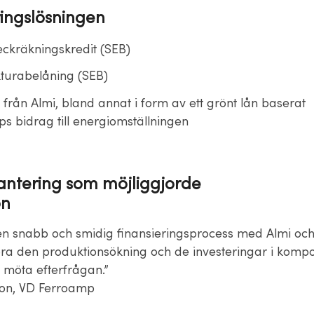
ringslösningen
ckräkningskredit (SEB)
turabelåning (SEB)
från Almi, bland annat i form av ett grönt lån baserat
s bidrag till energiomställningen
ntering som möjliggjorde
on
en snabb och smidig finansieringsprocess med Almi och
a den produktionsökning och de investeringar i komp
t möta efterfrågan.”
son, VD Ferroamp