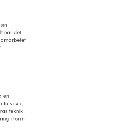
 sin
lt när det
 samarbetet
”
a en
ätta växa,
ras teknik
ring i form