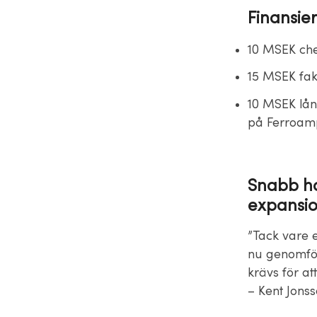
Finansie
10 MSEK che
15 MSEK fak
10 MSEK lån 
på Ferroamp
Snabb ha
expansi
”Tack vare 
nu genomför
krävs för at
– Kent Jons