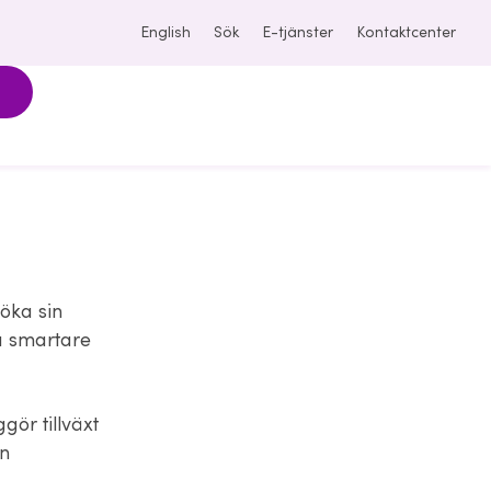
English
Sök
E-tjänster
Kontaktcenter
öka sin
pa smartare
ör tillväxt
en