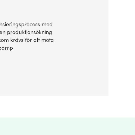
ansieringsprocess med
en produktionsökning
som krävs för att möta
rroamp