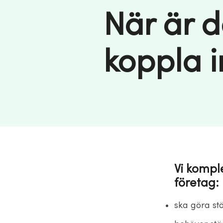
När är d
koppla i
Vi kompl
företag:
ska göra stö