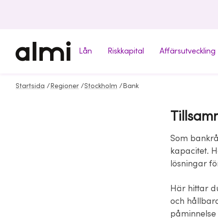
Lån
Riskkapital
Affärsutveckling
Startsida
/
Regioner
/
Stockholm
/
Bank
Tillsam
Som bankråd
kapacitet. 
lösningar f
Här hittar 
och hållbara
påminnelse 