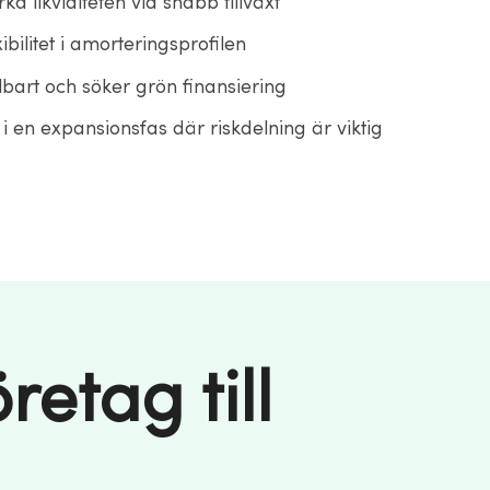
ka likviditeten vid snabb tillväxt
ibilitet i amorteringsprofilen
llbart och söker grön finansiering
 i en expansionsfas där riskdelning är viktig
retag till