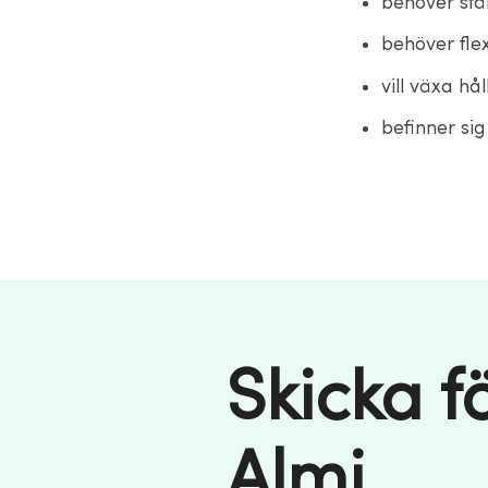
behöver stär
behöver flex
vill växa hå
befinner sig
Skicka fö
Almi