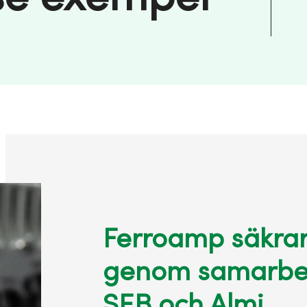
Ferroamp säkra
genom samarbe
SEB och Almi