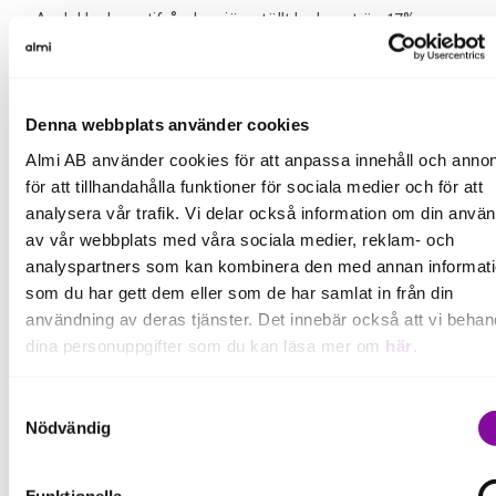
Andel bolag utifrån hur jämställt bolaget är: 17%
(16%)
Här finns rapporten i sin helhet.
Denna webbplats använder cookies
Almi AB använder cookies för att anpassa innehåll och annon
för att tillhandahålla funktioner för sociala medier och för att
Fakta om styrelsekartläggningen
analysera vår trafik. Vi delar också information om din anvä
av vår webbplats med våra sociala medier, reklam- och
Statistiken i Styrelsekartläggningen 2024 är
analyspartners som kan kombinera den med annan informat
framtagen av Almi och visar statistik för hela Sverige,
som du har gett dem eller som de har samlat in från din
län för län. Data har inhämtats från UC i december
användning av deras tjänster. Det innebär också att vi behan
månad 2023 och baseras på senast tillgängliga
dina personuppgifter som du kan läsa mer om
här
.
nyckeltal från respektive företag. Statistiken avser
bolag med minst fem miljoner i omsättning och/eller
minst fem anställda som har minst två ledamöter i
Om du klickar på avvisa kommer användning av kakor eller
Samtyckesval
styrelsen och är redovisad på länsnivå.
delning av information enligt ovan, inte att ske, förutom för k
Nödvändig
som är nödvändiga för att hemsidan ska fungera se mer und
I Sverige fanns vid mättillfället:
inställningar.