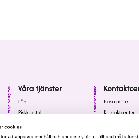
Våra tjänster
Kontaktce
Vi hjälper dig med
Kontakt och frågor
Lån
Boka möte
Riskkapital
Kontaktcenter
Affärsutveckling
Vanliga frågor 
r cookies
Kunskap och inspiration
Leverantörsinf
r att anpassa innehåll och annonser, för att tillhandahålla funkt