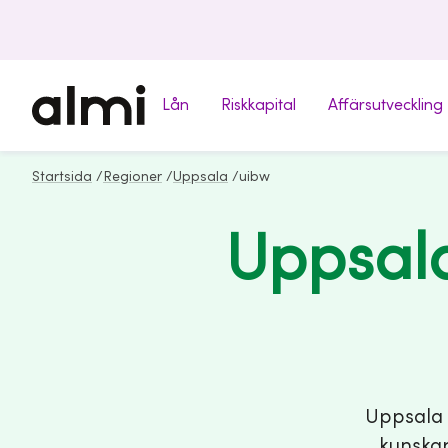
Lån
Riskkapital
Affärsutveckling
Startsida
/
Regioner
/
Uppsala
/
uibw
Uppsala
Uppsala I
kunskap