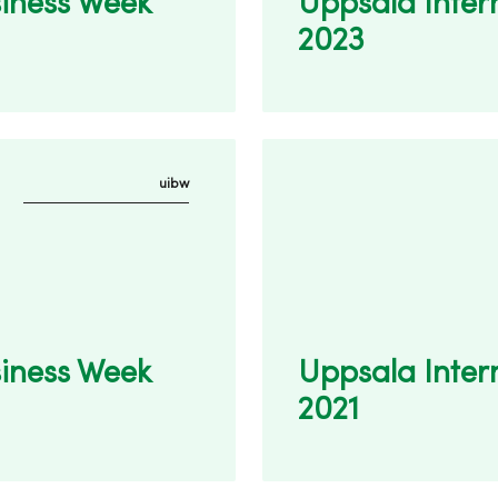
siness Week
Uppsala Inter
2023
uibw
siness Week
Uppsala Inter
2021