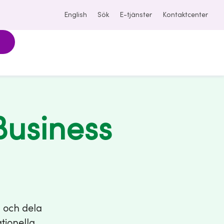
English
Sök
E-tjänster
Kontaktcenter
Business
a och dela
tionella