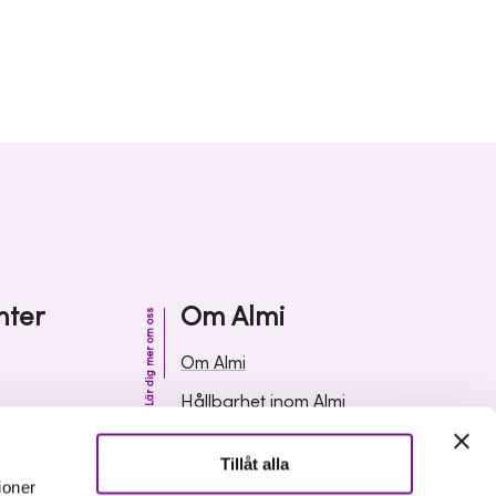
nter
Om Almi
Lär dig mer om oss
Om Almi
Hållbarhet inom Almi
& svar
Organisation
Tillåt alla
ormation
Karriär
ioner