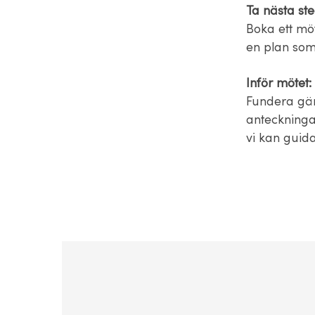
Ta nästa ste
Boka ett möt
en plan som
Inför mötet:
Fundera gär
anteckninga
vi kan guida