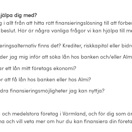
hjälpa dig med?
 i allt från att hitta rätt finansieringslösning till att för
a beslut. Här är några vanliga frågor vi kan hjälpa till m
ieringsalternativ finns det? Krediter, riskkapital eller bid
der jag mig inför att söka lån hos banken och/eller Alm
r ett lån mitt företags ekonomi?
r att få lån hos banken eller hos Almi?
dra finansieringsmöjligheter jag kan nyttja?
å och medelstora företag i Värmland, och för dig som är
a och vill veta mer om hur du kan finansiera din föret