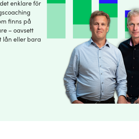
det enklare för
ngscoaching
som finns på
re – oavsett
 lån eller bara