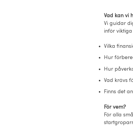
Vad kan vi 
Vi guidar dig
inför viktig
Vilka finans
Hur förbere
Hur påverka
Vad krävs fö
Finns det an
För vem?
För alla sm
startgroparn