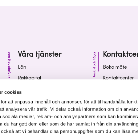
Våra tjänster
Kontaktce
Vi hjälper dig med
Kontakt och frågor
Lån
Boka möte
Riskkapital
Kontaktcenter
Affärsutveckling
Vanliga frågor 
r cookies
Kunskap och inspiration
Leverantörsinf
r att anpassa innehåll och annonser, för att tillhandahålla funkt
att analysera vår trafik. Vi delar också information om din använ
 sociala medier, reklam- och analyspartners som kan kombiner
 du har gett dem eller som de har samlat in från din användnin
r också att vi behandlar dina personuppgifter som du kan läsa m