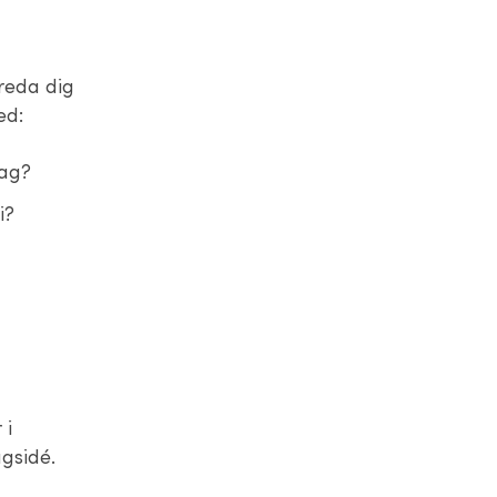
bereda dig
ed:
rag?
i?
 i
agsidé.