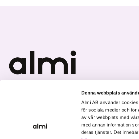
Vi investerar i hållbar tillväxt
Denna webbplats använde
Almi AB använder cookies fö
för sociala medier och för 
av vår webbplats med våra
med annan information som
deras tjänster. Det innebä