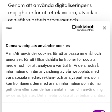
Genom att använda digitaliseringens
möjligheter för att effektivisera, utveckla
och säkra arbetsprocesser och
resursutnyttjande stärks företagets
konkurrenskraft.
Denna webbplats använder cookies
Projektet kan bidra med rådgivning och
Almi AB använder cookies för att anpassa innehåll och
stöd inom områden som
annonser, för att tillhandahålla funktioner för sociala
processoptimering, extern/intern
medier och för att analysera vår trafik. Vi delar också
datadelning och uppkopplade maskiner
information om din användning av vår webbplats med
våra sociala medier, reklam- och analyspartners som
med IoT.
kan kombinera den med annan information som du har
gett dem eller som de har samlat in från din användning
av deras tjänster. Det innebär också att vi behandlar dina
personuppgifter som du kan läsa mer om
här
.
Samtyckesval