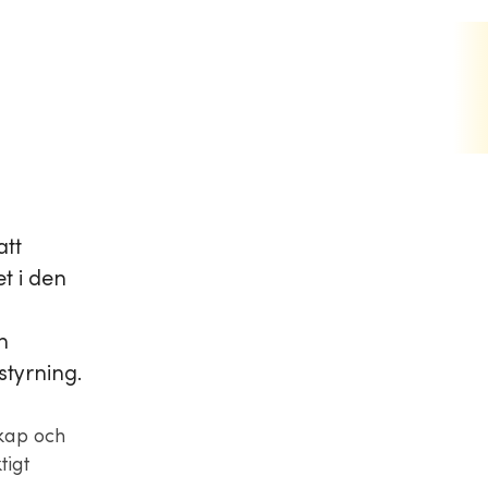
att
t i den
n
styrning.
skap och
tigt