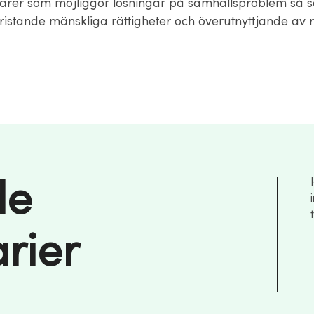
färer som möjliggör lösningar på samhällsproblem så 
bristande mänskliga rättigheter och överutnyttjande av r
de
rier