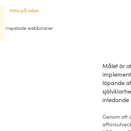
Hitta på sidan
Inspelade webbinarier
Målet är at
implemente
löpande af
självklarh
inledande 
Genom att de
affärsutveck