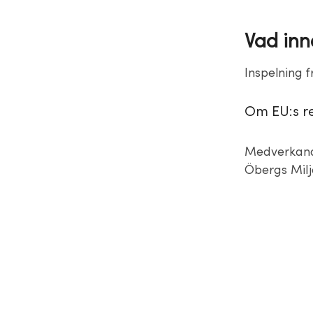
Vad inn
Inspelning f
Om EU:s re
Medverkande
Öbergs Miljö