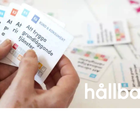
hållb