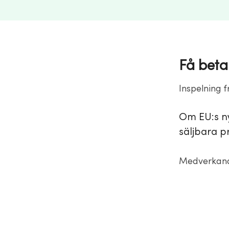
Få betalt
Inspelning f
Om EU:s nya
säljbara p
Medverkand