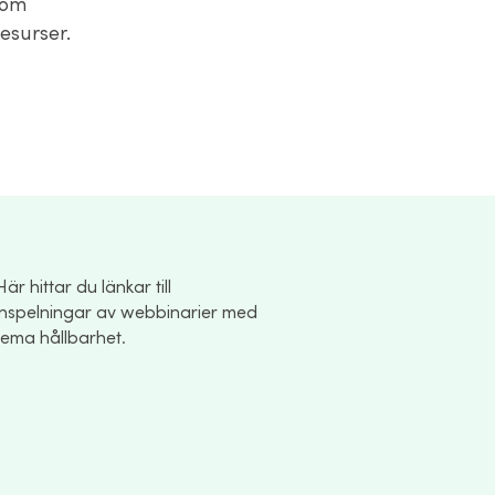
som
esurser.
Här hittar du länkar till
inspelningar av webbinarier med
tema hållbarhet.