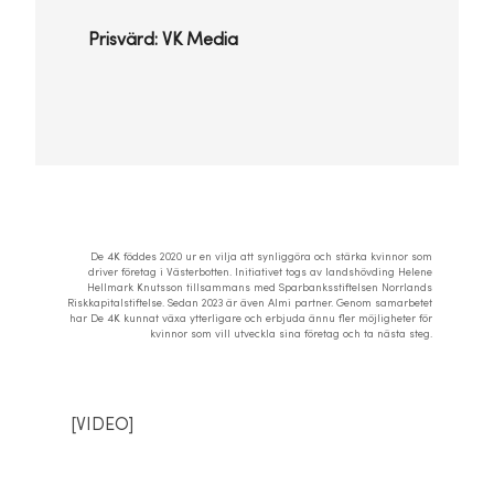
Prisvärd: VK Media
De 4K föddes 2020 ur en vilja att synliggöra och stärka kvinnor som
driver företag i Västerbotten. Initiativet togs av landshövding Helene
Hellmark Knutsson tillsammans med Sparbanksstiftelsen Norrlands
Riskkapitalstiftelse. Sedan 2023 är även Almi partner. Genom samarbetet
har De 4K kunnat växa ytterligare och erbjuda ännu fler möjligheter för
kvinnor som vill utveckla sina företag och ta nästa steg.
[VIDEO]