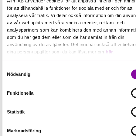
Almi AB använder cookies för att anpassa innehåll och annon
Motivering:
för att tillhandahålla funktioner för sociala medier och för att
"Med energi och strategiskt
analysera vår trafik. Vi delar också information om din anvä
nätverkande har hon byggt starka
av vår webbplats med våra sociala medier, reklam- och
relationer som utvecklat både det egna
analyspartners som kan kombinera den med annan informat
företaget och regionens näringsliv. I en
som du har gett dem eller som de har samlat in från din
bransch som stått under stor
användning av deras tjänster. Det innebär också att vi behan
förändring har hon skapat lönsamma
dina personuppgifter som du kan läsa mer om
här
.
samarbeten, drivit branschutveckling
och främjat affärer lokalt och nationellt.
Om du klickar på avvisa kommer användning av kakor eller
Samtyckesval
Som engagerad ledare och förebild
delning av information enligt ovan, inte att ske, förutom för k
Nödvändig
har hon visat hur kontakter blir en kraft
som är nödvändiga för att hemsidan ska fungera se mer und
för tillväxt och framgång."
inställningar.
Funktionella
Prisvärd: Diös
Statistik
Marknadsföring